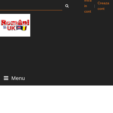
Intra
Creaza
in
|
cont
cont
Menu