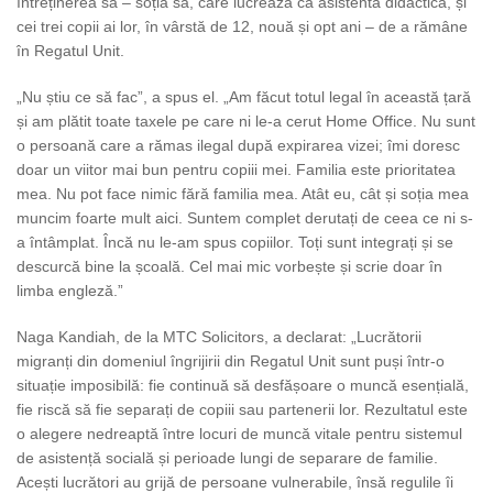
întreținerea sa – soția sa, care lucrează ca asistentă didactică, și
cei trei copii ai lor, în vârstă de 12, nouă și opt ani – de a rămâne
în Regatul Unit.
„Nu știu ce să fac”, a spus el. „Am făcut totul legal în această țară
și am plătit toate taxele pe care ni le-a cerut Home Office. Nu sunt
o persoană care a rămas ilegal după expirarea vizei; îmi doresc
doar un viitor mai bun pentru copiii mei. Familia este prioritatea
mea. Nu pot face nimic fără familia mea. Atât eu, cât și soția mea
muncim foarte mult aici. Suntem complet derutați de ceea ce ni s-
a întâmplat. Încă nu le-am spus copiilor. Toți sunt integrați și se
descurcă bine la școală. Cel mai mic vorbește și scrie doar în
limba engleză.”
Naga Kandiah, de la MTC Solicitors, a declarat: „Lucrătorii
migranți din domeniul îngrijirii din Regatul Unit sunt puși într-o
situație imposibilă: fie continuă să desfășoare o muncă esențială,
fie riscă să fie separați de copiii sau partenerii lor. Rezultatul este
o alegere nedreaptă între locuri de muncă vitale pentru sistemul
de asistență socială și perioade lungi de separare de familie.
Acești lucrători au grijă de persoane vulnerabile, însă regulile îi