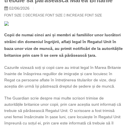
trebuie să părăsească Marea Britanie
02/06/2026
FONT SIZE
DECREASE FONT SIZE
INCREASE FONT SIZE
Copii de numai cinci ani și membri ai familiilor unor lucrători
străini din domeniul îngrijirii, aflați legal în Regatul Unit în
baza unor vize de muncă, au primit notificări de la autoritățile
britanice prin care li se cere să părăsească țara.
Cazurile vizează soți și copii care au intrat legal în Marea Britanie
înainte de înăsprirea regulilor de imigrație și care locuiesc în
Regat ca persoane aflate în întreținerea titularilor de vize, deși
aceștia din urmă își păstrează dreptul de ședere și de muncă.
The Guardian scrie despre mai multe scrisori trimise de
autoritățile britanice unor copii, prin care aceștia sunt informați că
trebuie să părăsească Regatul Unit. O scrisoare a fost trimisă
unei femei însărcinate în șase luni, care locuiește în Regatul Unit
împreună cu soțul ei, prin care este informată că trebuie să îl