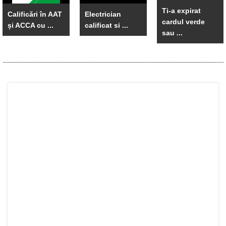
Ti-a expirat
Calificări în AAT
Electrician
cardul verde
și ACCA cu ...
calificat si ...
sau ...