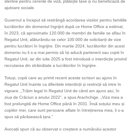
sterline pentru cererile de viză, plătește taxe și nu beneficiază de
ajutoare sociale.
Guvernul a început să restrângă acordarea vizelor pentru familiile
lucrătorilor din domeniul îngrijirii după ce Home Office a estimat,
în 2023, că aproximativ 120.000 de membri de familie se aflau în
Regatul Unit, alăturându-se celor 100.000 de solicitanți de vize
pentru lucrători în îngrijire. Din martie 2024, lucrătorilor din acest
domeniu nu li s-a mai permis să își aducă partenerii sau copiii în
Regatul Unit, iar din iulie 2025 a fost introdusă o interdicție privind
recrutarea din străinătate a lucrătorilor în îngrijire.
Totuși, copiii care au primit recent aceste scrisori au ajuns în
Regatul Unit înainte ca diferitele interdicții și restricții să intre în
vigoare. „Trăim legal în Regatul Unit de când am ajuns aici, în
ziua de Crăciun a anului 2022”, a spus Arachchige. „Viza mea a
fost prelungită de Home Office până în 2031. Însă soțului meu și
copiilor mei, care sunt persoane aflate în întreținerea mea, li s-a
spus să părăsească țara.”
Avocații spun că au observat o creștere a numărului acestor