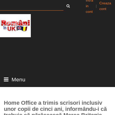
Intra
Creaza
in
|
cont
cont
Menu
Home Office a trimis scrisori inclusiv
unor copii de cinci ani, informându-i că