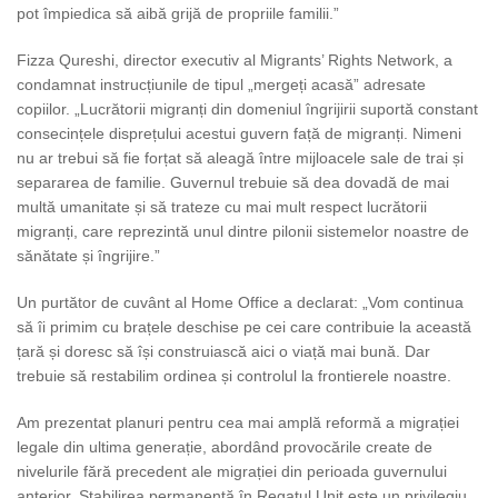
pot împiedica să aibă grijă de propriile familii.”
Fizza Qureshi, director executiv al Migrants’ Rights Network, a
condamnat instrucțiunile de tipul „mergeți acasă” adresate
copiilor. „Lucrătorii migranți din domeniul îngrijirii suportă constant
consecințele disprețului acestui guvern față de migranți. Nimeni
nu ar trebui să fie forțat să aleagă între mijloacele sale de trai și
separarea de familie. Guvernul trebuie să dea dovadă de mai
multă umanitate și să trateze cu mai mult respect lucrătorii
migranți, care reprezintă unul dintre pilonii sistemelor noastre de
sănătate și îngrijire.”
Un purtător de cuvânt al Home Office a declarat: „Vom continua
să îi primim cu brațele deschise pe cei care contribuie la această
țară și doresc să își construiască aici o viață mai bună. Dar
trebuie să restabilim ordinea și controlul la frontierele noastre.
Am prezentat planuri pentru cea mai amplă reformă a migrației
legale din ultima generație, abordând provocările create de
nivelurile fără precedent ale migrației din perioada guvernului
anterior. Stabilirea permanentă în Regatul Unit este un privilegiu,