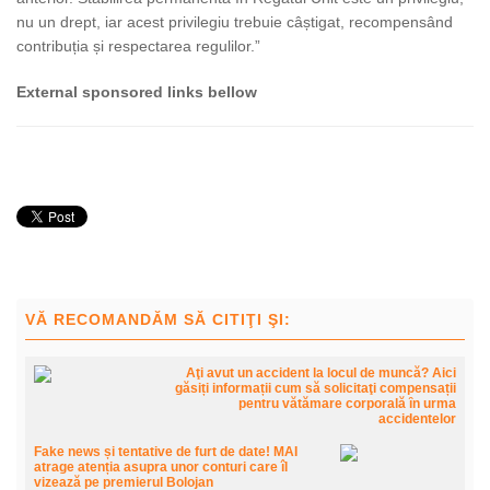
nu un drept, iar acest privilegiu trebuie câștigat, recompensând
contribuția și respectarea regulilor.”
External sponsored links bellow
VĂ RECOMANDĂM SĂ CITIŢI ŞI:
Aţi avut un accident la locul de muncă? Aici
găsiți informații cum să solicitaţi compensații
pentru vătămare corporală ȋn urma
accidentelor
Fake news și tentative de furt de date! MAI
atrage atenția asupra unor conturi care îl
vizează pe premierul Bolojan