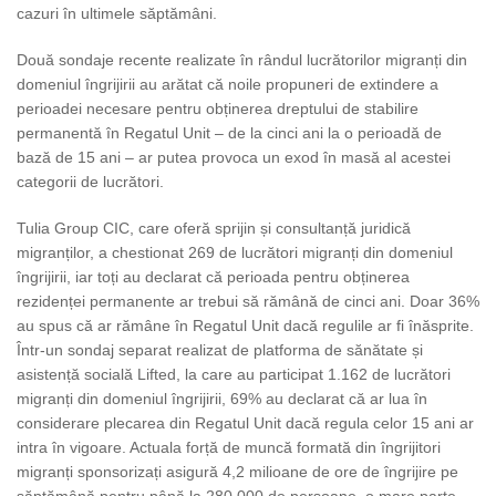
cazuri în ultimele săptămâni.
Două sondaje recente realizate în rândul lucrătorilor migranți din
domeniul îngrijirii au arătat că noile propuneri de extindere a
perioadei necesare pentru obținerea dreptului de stabilire
permanentă în Regatul Unit – de la cinci ani la o perioadă de
bază de 15 ani – ar putea provoca un exod în masă al acestei
categorii de lucrători.
Tulia Group CIC, care oferă sprijin și consultanță juridică
migranților, a chestionat 269 de lucrători migranți din domeniul
îngrijirii, iar toți au declarat că perioada pentru obținerea
rezidenței permanente ar trebui să rămână de cinci ani. Doar 36%
au spus că ar rămâne în Regatul Unit dacă regulile ar fi înăsprite.
Într-un sondaj separat realizat de platforma de sănătate și
asistență socială Lifted, la care au participat 1.162 de lucrători
migranți din domeniul îngrijirii, 69% au declarat că ar lua în
considerare plecarea din Regatul Unit dacă regula celor 15 ani ar
intra în vigoare. Actuala forță de muncă formată din îngrijitori
migranți sponsorizați asigură 4,2 milioane de ore de îngrijire pe
săptămână pentru până la 280.000 de persoane, o mare parte