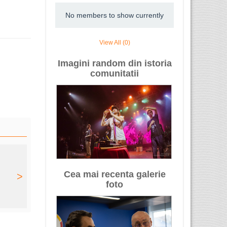
No members to show currently
View All (0)
Imagini random din istoria
comunitatii
Cea mai recenta galerie
>
foto