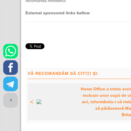
recomandă ministerul.
External sponsored links bellow
VĂ RECOMANDĂM SĂ CITIŢI ŞI:
Home Office a trimis scri
inclusiv unor copii de c
0
<
ani, informându-i că tre
să părăsească Ma
Brit