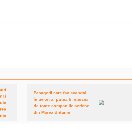
sori
Pasagerii care fac scandal
inci
în avion ar putea fi interziși
buie
de toate companiile aeriene
rea
din Marea Britanie
anie