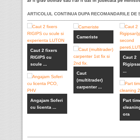
ar fi grav bolnav sau l-ar fi dat în judecată pe ministr
ARTICOLUL CONTINUA DUPA RECOMANDARILE DE S
Cameriste
Caut 2 fixers
RIGIPS cu
Caut 2
scule ...
Rigipsa
...
Caut
(multitrader)
carpenter ...
Angajam Soferi
Part tim
cu licenta ...
cleanin
ora