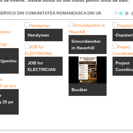
ul de Interne. Textele includ un link folosit pentru furtul de date.
«
ERVICII DIN COMUNITATEA ROMANEASCA DIN UK
Handyman
Ospatari
Groundworker
in Haverhill
ri)pentru
JOB for
Project
ELECTRICIAN
Coordin
Bucătar
e
g 25 pe