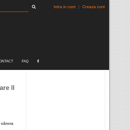
Intra in cont
|
Creaza cont
ONTACT
FAQ
.
are îl
 cărora