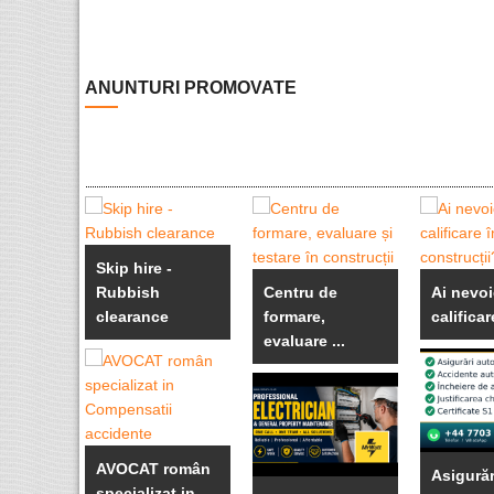
ANUNTURI PROMOVATE
Skip hire -
Rubbish
Centru de
Ai nevoi
clearance
formare,
calificare
evaluare ...
AVOCAT român
Asigurăr
specializat in ...