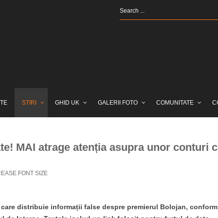
TE
STIRI
GHID UK
GALERII FOTO
COMUNITATE
C
te! MAI atrage atenția asupra unor conturi c
EASE FONT SIZE
care distribuie informații false despre premierul Bolojan, conform