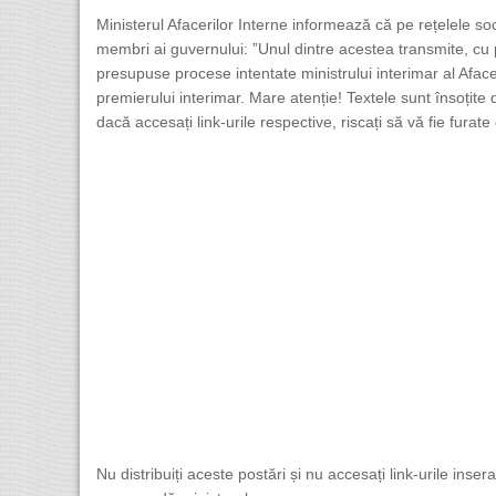
Ministerul Afacerilor Interne informează că pe rețelele so
membri ai guvernului: ”Unul dintre acestea transmite, cu p
presupuse procese intentate ministrului interimar al Afac
premierului interimar. Mare atenție! Textele sunt însoțite d
dacă accesați link-urile respective, riscați să vă fie furat
Nu distribuiți aceste postări și nu accesați link-urile insera