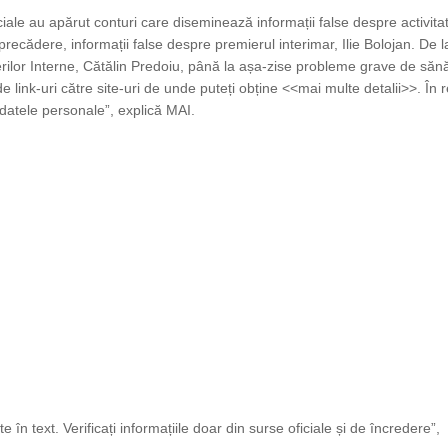
ciale au apărut conturi care diseminează informații false despre activit
recădere, informații false despre premierul interimar, Ilie Bolojan. De l
erilor Interne, Cătălin Predoiu, până la așa-zise probleme grave de sănă
e link-uri către site-uri de unde puteți obține <<mai multe detalii>>. În r
e datele personale”, explică MAI.
te în text. Verificați informațiile doar din surse oficiale și de încredere”,