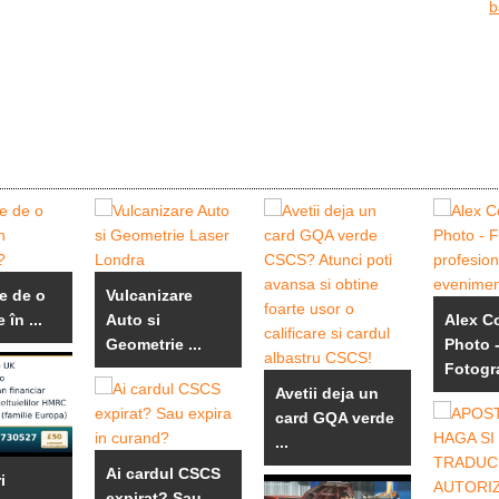
b
e de o
Vulcanizare
 în ...
Auto si
Alex 
Geometrie ...
Photo 
Fotogra
Avetii deja un
card GQA verde
...
Ai cardul CSCS
i
expirat? Sau ...