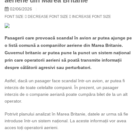
aeriene din Marea Britanie
02/06/2026
FONT SIZE
DECREASE FONT SIZE
INCREASE FONT SIZE
Pasagerii care provoacă scandal în avion ar putea ajunge pe
o listă comună a companiilor aeriene din Marea Britanie.
Guvernul britanic ar putea pune la punct un sistem național
prin care operatorii aerieni să poată transmite informații
despre călătorii agresivi sau perturbatori.
Astfel, dacă un pasager face scandal într-un avion, ar putea fi
interzis de toate celelalte companii. În prezent, un pasager
interzis de o companie aeriană poate cumpăra bilet de la un alt
operator.
Potrivit planului analizat în Marea Britanie, datele ar urma să fie
introduse într-un sistem național. La aceste informații vor avea
acces toți operatorii aerieni.