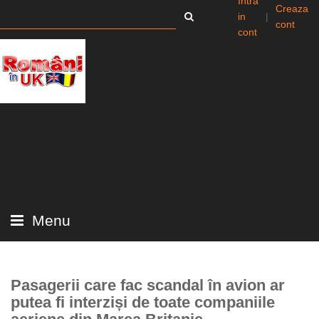
Intra
Creaza
in
|
cont
cont
Menu
Pasagerii care fac scandal în avion ar
putea fi interziși de toate companiile