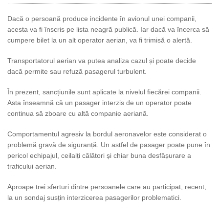
Dacă o persoană produce incidente în avionul unei companii,
acesta va fi înscris pe lista neagră publică. Iar dacă va încerca să
cumpere bilet la un alt operator aerian, va fi trimisă o alertă.
Transportatorul aerian va putea analiza cazul și poate decide
dacă permite sau refuză pasagerul turbulent.
În prezent, sancțiunile sunt aplicate la nivelul fiecărei companii.
Asta înseamnă că un pasager interzis de un operator poate
continua să zboare cu altă companie aeriană.
Comportamentul agresiv la bordul aeronavelor este considerat o
problemă gravă de siguranță. Un astfel de pasager poate pune în
pericol echipajul, ceilalți călători și chiar buna desfășurare a
traficului aerian.
Aproape trei sferturi dintre persoanele care au participat, recent,
la un sondaj susțin interzicerea pasagerilor problematici.