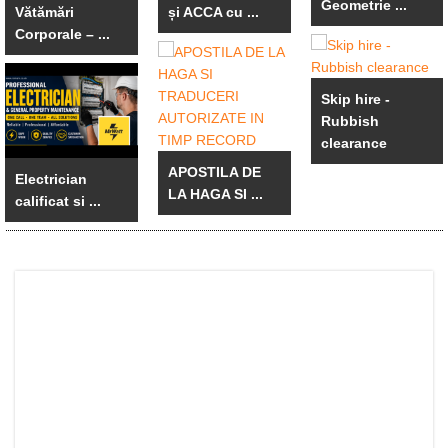
Geometrie ...
Vătămări
și ACCA cu ...
Corporale – ...
Skip hire -
Rubbish
clearance
APOSTILA DE
Electrician
LA HAGA SI ...
calificat si ...