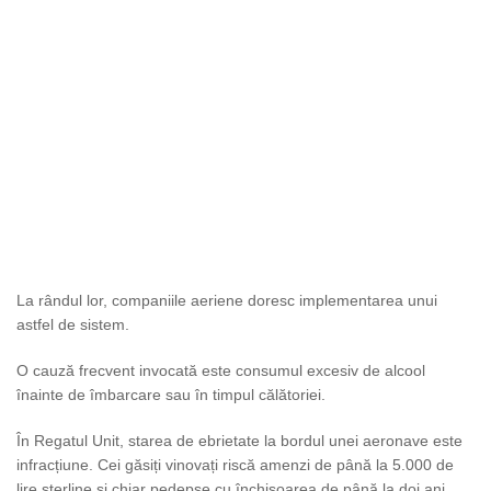
La rândul lor, companiile aeriene doresc implementarea unui
astfel de sistem.
O cauză frecvent invocată este consumul excesiv de alcool
înainte de îmbarcare sau în timpul călătoriei.
În Regatul Unit, starea de ebrietate la bordul unei aeronave este
infracțiune. Cei găsiți vinovați riscă amenzi de până la 5.000 de
lire sterline și chiar pedepse cu închisoarea de până la doi ani.