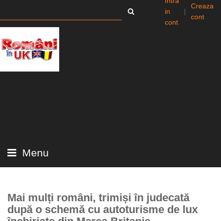
Intra
Creaza
in
|
cont
cont
Menu
Mai mulți români, trimiși în judecată
după o schemă cu autoturisme de lux