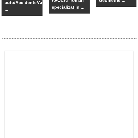
AVOCAT român
Geometrie ...
auto/Accidente/An
specializat in ...
...