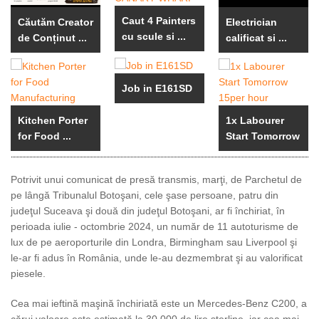
Caut 4 Painters
Căutăm Creator
Electrician
cu scule si ...
de Conținut ...
calificat si ...
Job in E161SD
Kitchen Porter
1x Labourer
for Food ...
Start Tomorrow
...
Potrivit unui comunicat de presă transmis, marţi, de Parchetul de
pe lângă Tribunalul Botoşani, cele şase persoane, patru din
judeţul Suceava şi două din judeţul Botoşani, ar fi închiriat, în
perioada iulie - octombrie 2024, un număr de 11 autoturisme de
lux de pe aeroporturile din Londra, Birmingham sau Liverpool şi
le-ar fi adus în România, unde le-au dezmembrat şi au valorificat
piesele.
Cea mai ieftină maşină închiriată este un Mercedes-Benz C200, a
cărui valoare este estimată la 30.000 de lire sterline, iar cea mai