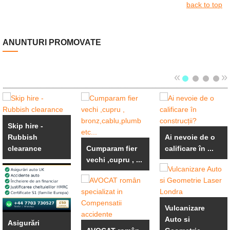
back to top
ANUNTURI PROMOVATE
«
»
Skip hire -
Rubbish
Ai nevoie de o
clearance
Cumparam fier
calificare în ...
vechi ,cupru , ...
Vulcanizare
Auto si
Asigurări