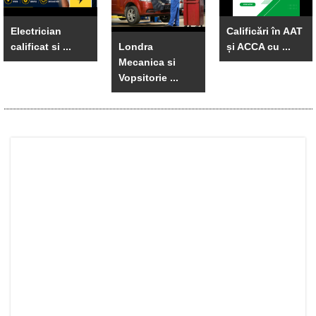
Electrician
Calificări în AAT
calificat si ...
Londra
și ACCA cu ...
Mecanica si
Vopsitorie ...