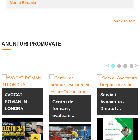
Marea Britanie
back to top
ANUNTURI PROMOVATE
«
»
AVOCAT
Servicii
ROMAN IN
Centru de
Avocatura -
LONDRA
formare,
Dreptul ...
evaluare ...