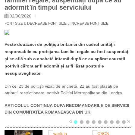
familiei regale, suspendați după ce au
adormit în timpul serviciului
02/06/2026
FONT SIZE
DECREASE FONT SIZE
INCREASE FONT SIZE
Peste douăzeci de polițiști britanici din cadrul unității
responsabile cu protejarea familiei regale au fost suspendați
și se află sub o anchetă internă după ce au apărut acuzații
potrivit cărora ar fi adormit și ar fi lăsat posturile
nesupravegheate.
Din cei 23 de polițiști vizați de anchetă, 21 au fost plasați pe
atribuții restricționate, potrivit Poliției Metropolitane din Londra.
ARTICOLUL CONTINUA DUPA RECOMANDARILE DE SERVICII
DIN COMUNITATEA ROMANEASCA DIN UK
«
»