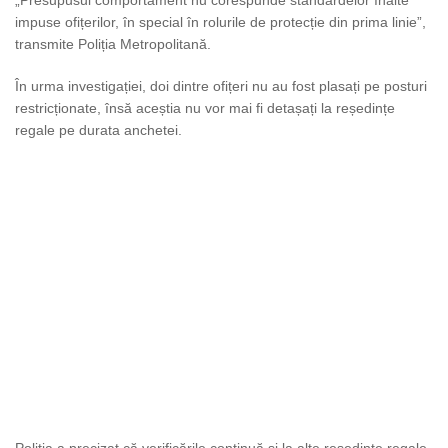
impuse ofițerilor, în special în rolurile de protecție din prima linie”,
transmite Poliția Metropolitană.
În urma investigației, doi dintre ofițeri nu au fost plasați pe posturi
restricționate, însă aceștia nu vor mai fi detașați la reședințe
regale pe durata anchetei.
Poliția a precizat că verificările continuă și la alte reședințe regale.