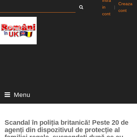
Intra
Creaza
in
|
cont
cont
Menu
Scandal în poliția britanică! Peste 20 de
agenți din dispozitivul de protecție al