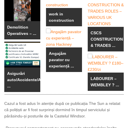
work in
construction
Demolition
CSCS
Operatives – ...
CONSTRUCTION
& TRADES ...
Angajăm
pavator cu
experiență ...
Asigurări
LABOURER –
auto/Accidente/An
WEMBLEY ? ...
...
Cazul a fost adus în atenție după ce publicația The Sun a relatat
că polițiști ar fi fost surprinși dormind în timpul serviciului și
părăsindu-și posturile de la Castelul Windsor.
„Presupusul comportament nu corespunde standardelor înalte