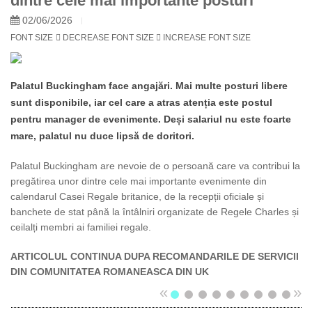
dintre cele mai importante posturi
02/06/2026
FONT SIZE
DECREASE FONT SIZE
INCREASE FONT SIZE
Palatul Buckingham face angajări. Mai multe posturi libere
sunt disponibile, iar cel care a atras atenția este postul
pentru manager de evenimente. Deși salariul nu este foarte
mare, palatul nu duce lipsă de doritori.
Palatul Buckingham are nevoie de o persoană care va contribui la
pregătirea unor dintre cele mai importante evenimente din
calendarul Casei Regale britanice, de la recepții oficiale și
banchete de stat până la întâlniri organizate de Regele Charles și
ceilalți membri ai familiei regale.
ARTICOLUL CONTINUA DUPA RECOMANDARILE DE SERVICII
DIN COMUNITATEA ROMANEASCA DIN UK
«
»