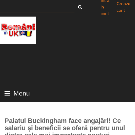
Intra
Creaza
in
|
cont
cont
Menu
Palatul Buckingham face angajări! Ce
salariu și beneficii se oferă pentru unul