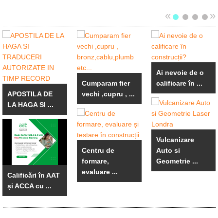
«
»
Ai nevoie de o
Cumparam fier
calificare în ...
APOSTILA DE
vechi ,cupru , ...
LA HAGA SI ...
Vulcanizare
Centru de
Auto si
formare,
Geometrie ...
evaluare ...
Calificări în AAT
și ACCA cu ...