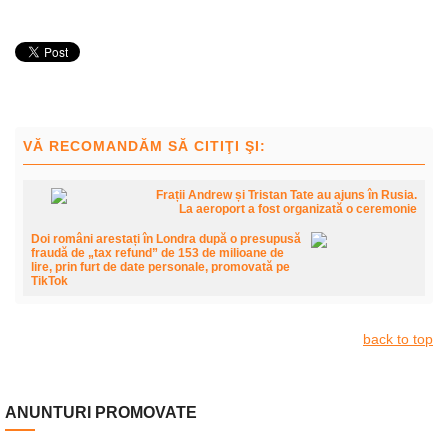
VĂ RECOMANDĂM SĂ CITIŢI ŞI:
Frații Andrew și Tristan Tate au ajuns în Rusia.
La aeroport a fost organizată o ceremonie
Doi români arestați în Londra după o presupusă
fraudă de „tax refund” de 153 de milioane de
lire, prin furt de date personale, promovată pe
TikTok
back to top
ANUNTURI PROMOVATE