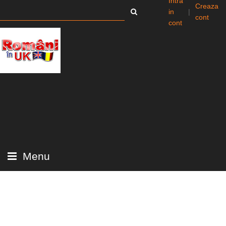
Intra
Creaza
in
|
cont
cont
Menu