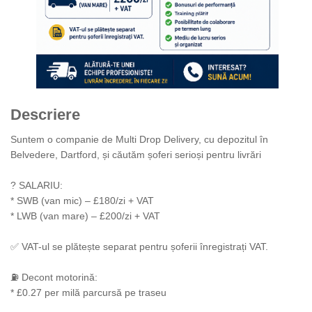
Descriere
Suntem o companie de Multi Drop Delivery, cu depozitul în
Belvedere, Dartford, și căutăm șoferi serioși pentru livrări
? SALARIU:
* SWB (van mic) – £180/zi + VAT
* LWB (van mare) – £200/zi + VAT
✅ VAT-ul se plătește separat pentru șoferii înregistrați VAT.
⛽ Decont motorină:
* £0.27 per milă parcursă pe traseu