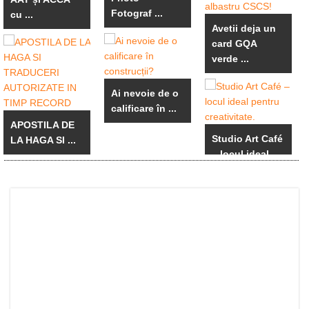
Fotograf ...
cu ...
Avetii deja un
card GQA
verde ...
Ai nevoie de o
calificare în ...
APOSTILA DE
Studio Art Café
LA HAGA SI ...
– locul ideal ...