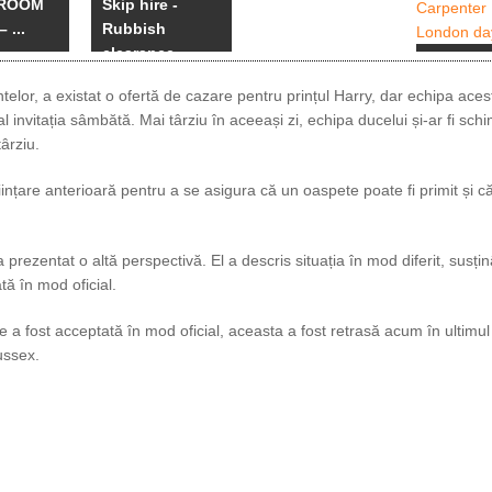
HROOM
Skip hire -
 ...
Rubbish
clearance
Angaja
Carpente
lor, a existat o ofertă de cazare pentru prințul Harry, dar echipa aces
Central .
l invitația sâmbătă. Mai târziu în aceeași zi, echipa ducelui și-ar fi sch
târziu.
ințare anterioară pentru a se asigura că un oaspete poate fi primit și c
a prezentat o altă perspectivă. El a descris situația în mod diferit, susți
ă în mod oficial.
 a fost acceptată în mod oficial, aceasta a fost retrasă acum în ultimul
ussex.