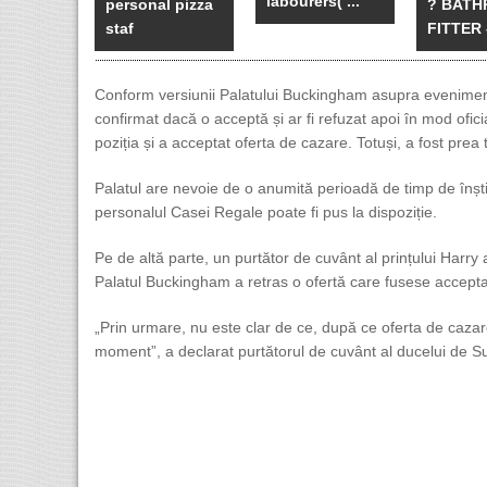
labourers( ...
personal pizza
? BAT
staf
FITTER –
Conform versiunii Palatului Buckingham asupra evenimente
confirmat dacă o acceptă și ar fi refuzat apoi în mod oficia
poziția și a acceptat oferta de cazare. Totuși, a fost prea 
Palatul are nevoie de o anumită perioadă de timp de înști
personalul Casei Regale poate fi pus la dispoziție.
Pe de altă parte, un purtător de cuvânt al prințului Harry 
Palatul Buckingham a retras o ofertă care fusese acceptat
„Prin urmare, nu este clar de ce, după ce oferta de cazare
moment”, a declarat purtătorul de cuvânt al ducelui de S