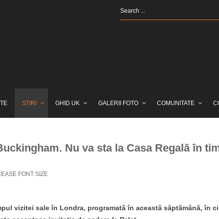
TE
STIRI
GHID UK
GALERII FOTO
COMUNITATE
C
 Buckingham. Nu va sta la Casa Regală în ti
EASE FONT SIZE
mpul vizitei sale în Londra, programată în această săptămână, în c