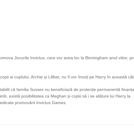
omova Jocurile Invictus, care vor avea loc la Birmingham anul viitor, p
i ai cuplului, Archie și Lilibet, nu îl vor însoți pe Harry în această căl
 stabilit că familia Sussex nu beneficiază de protecție permanentă finanța
mb, există posibilitatea ca Meghan și copiii să i se alăture lui Harry la
edicate promovării Invictus Games.