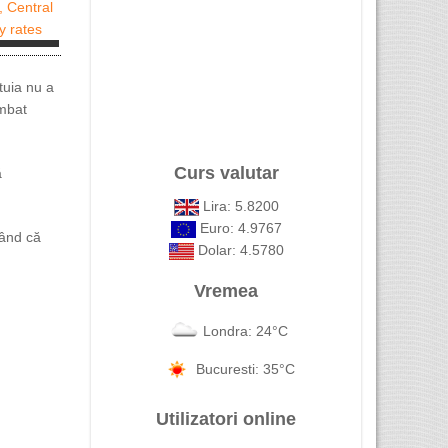
STAFF
m
FABRICA DE
r ,
tuia nu a
CONFECTII ...
..
imbat
Curs valutar
ă
Lira: 5.8200
Euro: 4.9767
nând că
Dolar: 4.5780
Vremea
Londra: 24°C
Bucuresti: 35°C
Utilizatori online