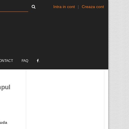
Intra in cont
|
Creaza cont
ONTACT
FAQ
.
mpul
iuda