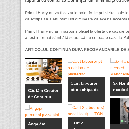
faptului că echipa sa a anunțat luni dimineață că ace
Prințul Harry nu va fi cazat la palat în timpul vizitei sa
că echipa sa a anunțat luni dimineață că acesta acceptase
Prințul Harry nu ar fi răspuns oficial la oferta de cazare p
a fost informat sâmbătă seara că nu se poate caza la Pa
ARTICOLUL CONTINUA DUPA RECOMANDARILE DE S
Caut labourer
3x Han
pt o echipa de
needed .
Căutăm Creator
...
de Conținut ...
Caut 2
Angajăm