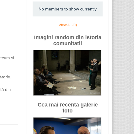
No members to show currently
View All (0)
Imagini random din istoria
comunitatii
recum și
ătorie.
tă din
Cea mai recenta galerie
foto