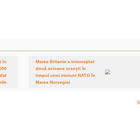
i în
Marea Britanie a interceptat
.000
două avioane rusești în
dat
timpul unei misiuni NATO în
rile
Marea Norvegiei
b