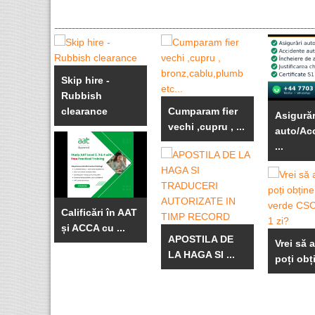
Skip hire -
Rubbish
clearance
Cumparam fier
Asigurăr
vechi ,cupru , ...
auto/Ac
...
Calificări în AAT
și ACCA cu ...
APOSTILA DE
Vrei să 
LA HAGA SI ...
poți obți