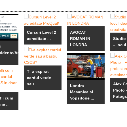
Cursuri Level 2
AVOCAT
acreditate ...
ROMAN IN
Studio 
LONDRA
– locul 
i
cidente/An
Ti-a expirat
cardul verde
sau ...
Alex 
Londra
Photo 
Mecanica si
Fotogra
afli cum
Vopsitorie ...
ne ...