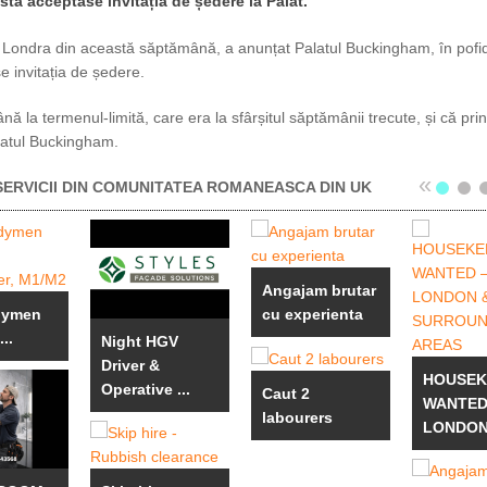
sta acceptase invitația de ședere la Palat.
le la Londra din această săptămână, a anunțat Palatul Buckingham, în pofid
 invitația de ședere.
ână la termenul-limită, care era la sfârșitul săptămânii trecute, și că pri
latul Buckingham.
«
ERVICII DIN COMUNITATEA ROMANEASCA DIN UK
Angajam brutar
dymen
cu experienta
..
Night HGV
Driver &
HOUSEK
Operative ...
Caut 2
WANTED
labourers
LONDON 