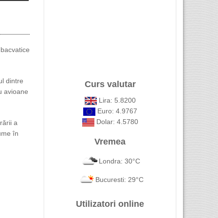
ubacvatice
l dintre
Curs valutar
u avioane
Lira: 5.8200
Euro: 4.9767
Dolar: 4.5780
ării a
lume în
Vremea
Londra: 30°C
Bucuresti: 29°C
Utilizatori online