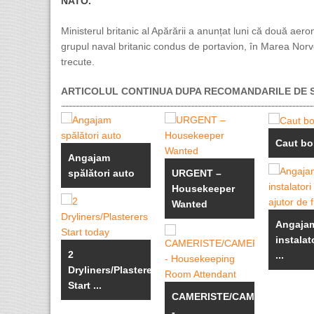
NATO.
Ministerul britanic al Apărării a anunțat luni că două ae
grupul naval britanic condus de portavion, în Marea Norveg
trecute.
ARTICOLUL CONTINUA DUPA RECOMANDARILE DE S
Caut b
Angajam
spălători auto
URGENT –
Housekeeper
Wanted
Angaja
instalato
2
...
Dryliners/Plasterers
Start ...
CAMERISTE/CAMERIȘTI
- ...