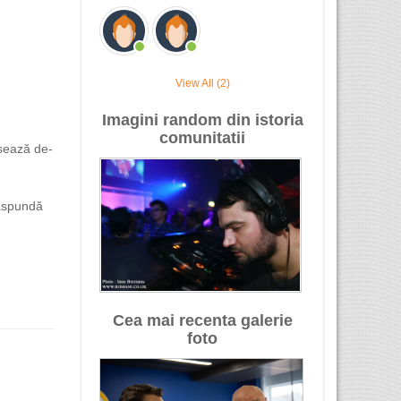
View All (2)
Imagini random din istoria
comunitatii
asează de-
răspundă
Cea mai recenta galerie
foto