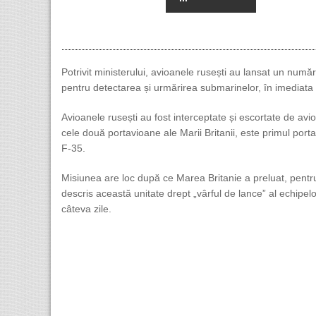
Potrivit ministerului, avioanele rusești au lansat un num
pentru detectarea și urmărirea submarinelor, în imediata
Avioanele rusești au fost interceptate și escortate de avi
cele două portavioane ale Marii Britanii, este primul p
F-35.
Misiunea are loc după ce Marea Britanie a preluat, pentru
descris această unitate drept „vârful de lance” al echipelo
câteva zile.