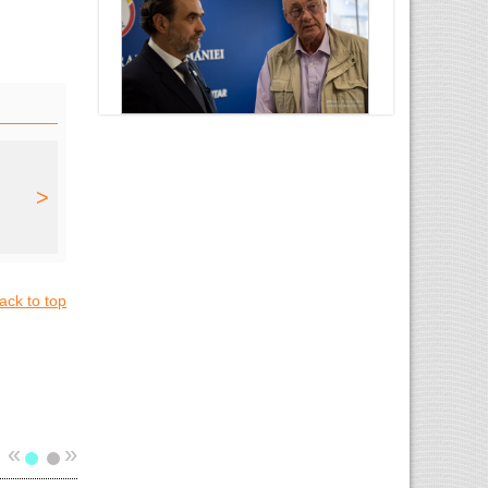
>
ack to top
«
»