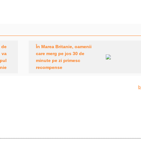
s de
În Marea Britanie, oamenii
 va
care merg pe jos 30 de
mpul
minute pe zi primesc
anie
recompense
b