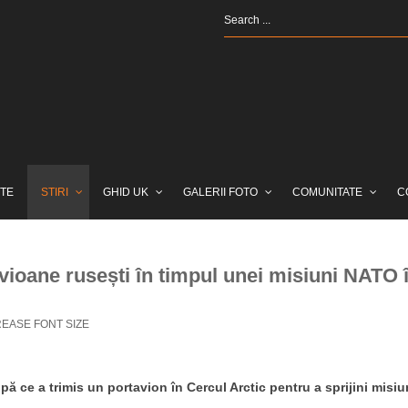
TE
STIRI
GHID UK
GALERII FOTO
COMUNITATE
C
vioane rusești în timpul unei misiuni NATO 
EASE FONT SIZE
ă ce a trimis un portavion în Cercul Arctic pentru a sprijini misiu