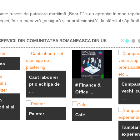
ronave rusești de patrulare maritimă „Bear F” s-au apropiat în mod repet
iei, într-o manevră „nesigură și neprofesionistă”, la sfârșitul săptămân
«
ERVICII DIN COMUNITATEA ROMANEASCA DIN UK
ona
Caut labourer
pt o echipa de
Cumpara
# Finance &
...
vechi ,c
Office ...
...
m
ri si si
Painter
Cafe
Tamplari
experien