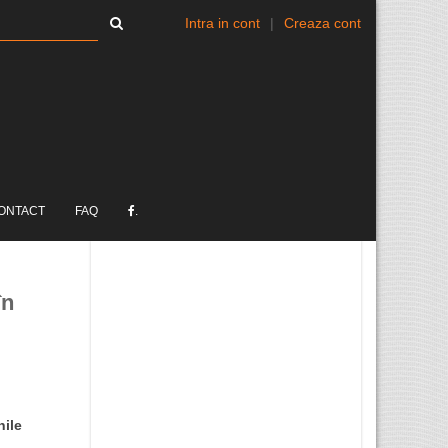
Intra in cont
|
Creaza cont
ONTACT
FAQ
.
în
nile