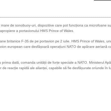
ăr mare de sonobuoy-uri, dispozitive care pot funcționa ca microfoane s
 apropiere a portavionului HMS Prince of Wales.
oane britanice F-35 de pe portavion pe 2 iulie. HMS Prince of Wales, unu
ortavion european care desfășoară operațiuni NATO de apărare aeriană c
 prima dată, comanda unității de forțe speciale a NATO. Ministerul Apăr
r de reacție rapidă ale alianței, capabile să fie desfășurate oriunde în 