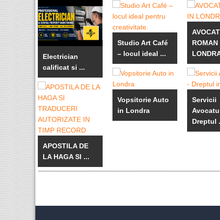
AVOCAT
Studio Art Café
ROMAN 
– locul ideal ...
LONDR
Electrician
calificat si ...
Vopsitorie Auto
Servicii
in Londra
Avocatur
Dreptul .
APOSTILA DE
LA HAGA SI ...