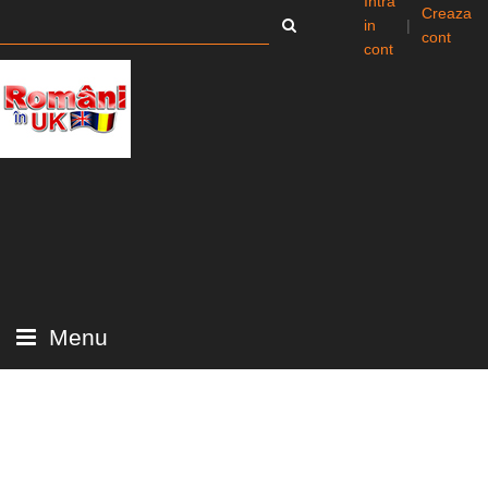
Intra
Creaza
in
|
cont
cont
Menu