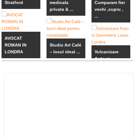
Stratford
medicala
Cumparam fier
privata & ...
vechi ,cupru ,
...
AVOCAT
ROMAN IN
Studio Art Café
LONDRA
– locul ideal ...
Vulcanizare
Auto si
Geometrie ...