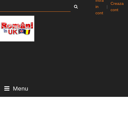
Intra
Creaza
in
|
cont
cont
Menu