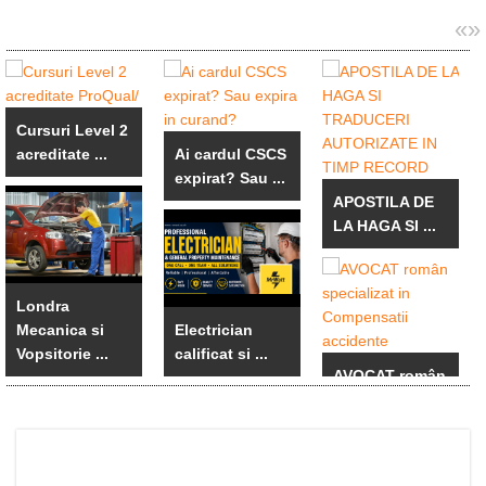
«
»
Cursuri Level 2
acreditate ...
Ai cardul CSCS
expirat? Sau ...
APOSTILA DE
LA HAGA SI ...
Londra
Mecanica si
Electrician
Vopsitorie ...
calificat si ...
AVOCAT român
specializat in ...