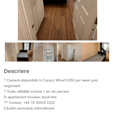
Next
Next
Descriere
? Cameră disponibilă în Canary Wharf £250 per week preț
negociabil.
? Toate utilitățile incluse + loc de parcare
În apartament locuiesc două fete.
?? Contact: +44 78 33424 1022
Căutăm persoană nefumătoare.