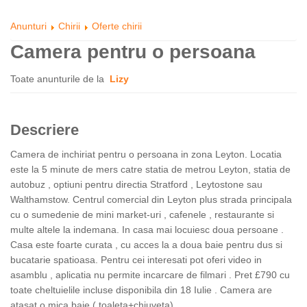
Anunturi
Chirii
Oferte chirii
Camera pentru o persoana
Toate anunturile de la
Lizy
Descriere
Camera de inchiriat pentru o persoana in zona Leyton. Locatia
este la 5 minute de mers catre statia de metrou Leyton, statia de
autobuz , optiuni pentru directia Stratford , Leytostone sau
Walthamstow. Centrul comercial din Leyton plus strada principala
cu o sumedenie de mini market-uri , cafenele , restaurante si
multe altele la indemana. In casa mai locuiesc doua persoane .
Casa este foarte curata , cu acces la a doua baie pentru dus si
bucatarie spatioasa. Pentru cei interesati pot oferi video in
asamblu , aplicatia nu permite incarcare de filmari . Pret £790 cu
toate cheltuielile incluse disponibila din 18 Iulie . Camera are
atasat o mica baie ( toaleta+chiuveta)