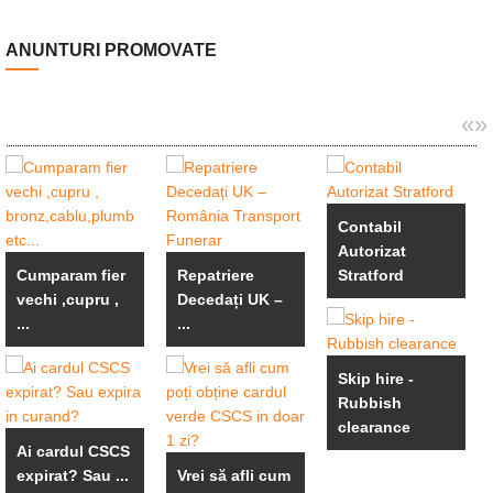
ANUNTURI PROMOVATE
«
»
Contabil
Autorizat
Cumparam fier
Repatriere
Stratford
vechi ,cupru ,
Decedați UK –
...
...
Skip hire -
Rubbish
clearance
Ai cardul CSCS
expirat? Sau ...
Vrei să afli cum