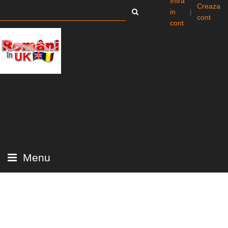
Intra
Creaza
in
|
cont
cont
Menu