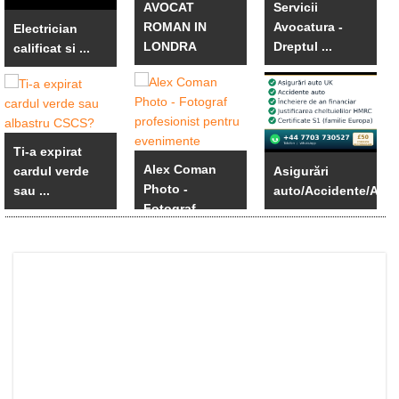
AVOCAT
Servicii
ROMAN IN
Avocatura -
Electrician
LONDRA
Dreptul ...
calificat si ...
Ti-a expirat
Alex Coman
cardul verde
Asigurări
Photo -
sau ...
auto/Accidente/An
Fotograf ...
...