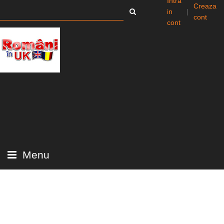
Intra
Creaza
in
|
cont
cont
Menu