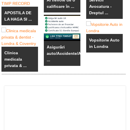
Ai nevoie de o
Servicii
calificare în ...
Avocatura -
APOSTILA DE
Dreptul ...
LA HAGA SI ...
Vopsitorie Auto
in Londra
Asigurări
Clinica
auto/Accidente/An
medicala
...
privata & ...