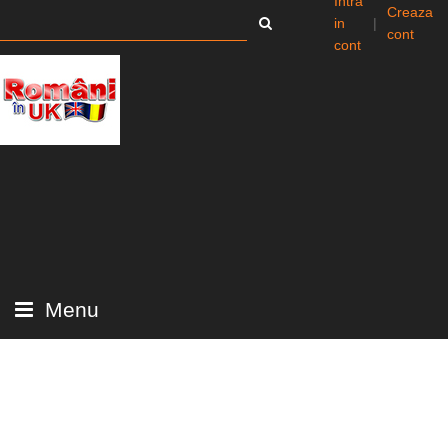
Intra
Creaza
in
|
cont
cont
Menu