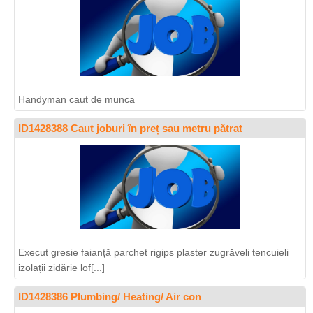
Handyman caut de munca
ID1428388 Caut joburi în preț sau metru pătrat
Execut gresie faianță parchet rigips plaster zugrăveli tencuieli
izolații zidărie lof[...]
ID1428386 Plumbing/ Heating/ Air con