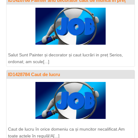
ID1428786 Painter and decorator caut de munca în preț
Salut Sunt Painter și decorator și caut lucrări in preț Serios,
ordonat; am scule[...]
ID1428784 Caut de lucru
Caut de lucru în orice domeniu ca și muncitor necalificat.Am
toate actele în regulă!A[...]