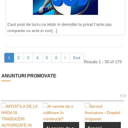
Caut post de lucru ca lebăr in demolări la privat f acte,sau
companie cu acte,in zon[...]
1
2
3
4
5
6
End
Results 1 - 30 of 179
ANUNTURI PROMOVATE
«
»