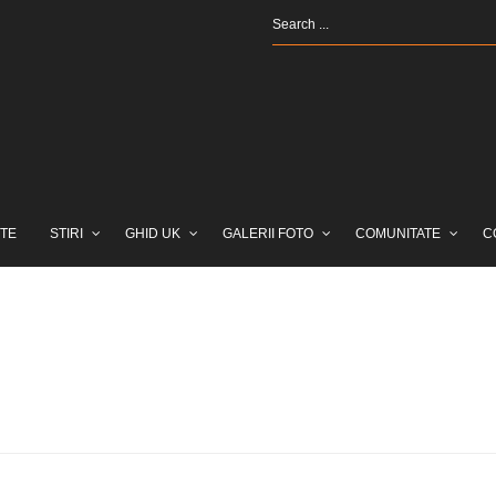
TE
STIRI
GHID UK
GALERII FOTO
COMUNITATE
C