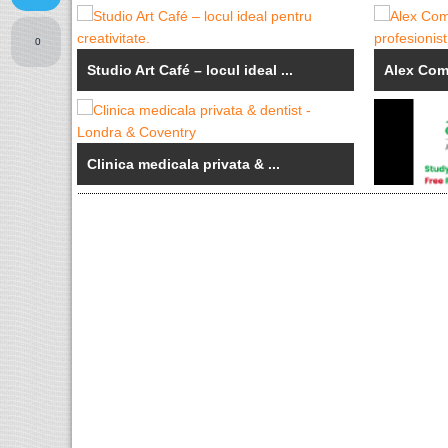
0
Studio Art Café – locul ideal ...
Alex Coma
Clinica medicala privata & ...
Calificări