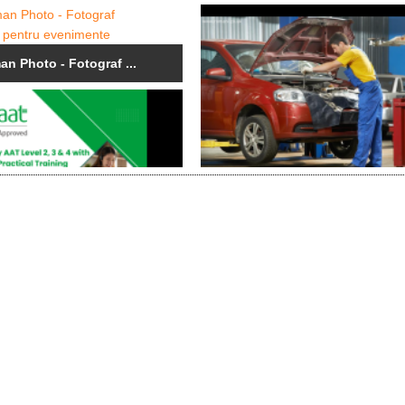
n Photo - Fotograf ...
Londra Mecanica si Vopsitorie .
 în AAT și ACCA cu ...
Avetii deja un card GQA verde ..