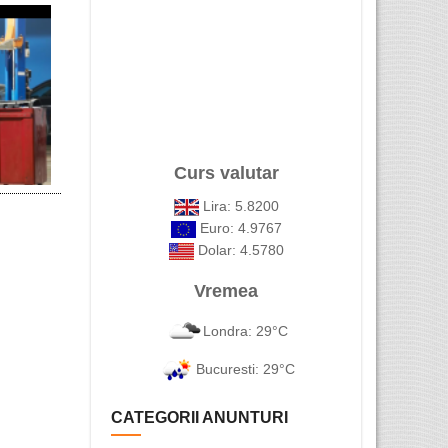
AVOCAT ROMAN IN LONDRA
Servicii Av
APOSTILA DE LA HAGA SI ...
Repatriere
Curs valutar
Lira: 5.8200
..
Euro: 4.9767
Dolar: 4.5780
Vremea
Londra: 29°C
.
Bucuresti: 29°C
CATEGORII ANUNTURI