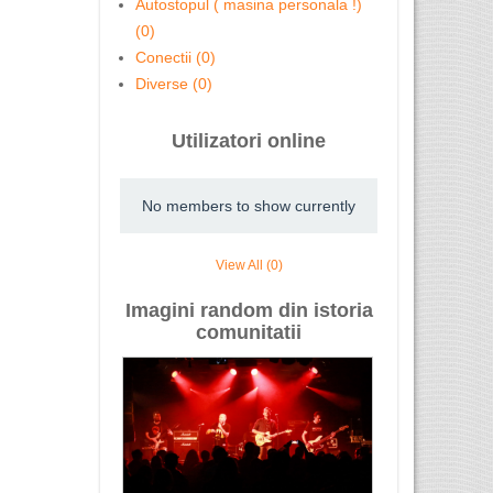
Autostopul ( masina personala !)
(0)
Conectii (0)
Diverse (0)
Utilizatori online
No members to show currently
View All (0)
Imagini random din istoria
comunitatii