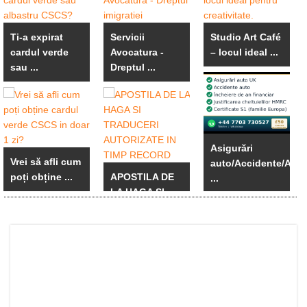
Ti-a expirat
Servicii
Studio Art Café
cardul verde
Avocatura -
– locul ideal ...
sau ...
Dreptul ...
Asigurări
Vrei să afli cum
auto/Accidente/An
poți obține ...
APOSTILA DE
...
LA HAGA SI ...