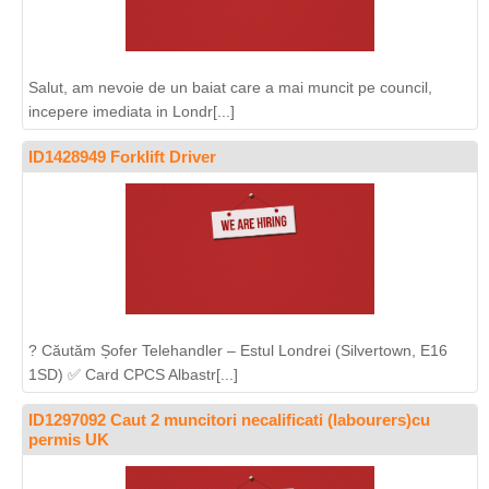
Salut, am nevoie de un baiat care a mai muncit pe council,
incepere imediata in Londr[...]
ID1428949 Forklift Driver
? Căutăm Șofer Telehandler – Estul Londrei (Silvertown, E16
1SD) ✅ Card CPCS Albastr[...]
ID1297092 Caut 2 muncitori necalificati (labourers)cu
permis UK