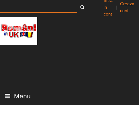
Intra
Creaza
in
|
cont
cont
Menu