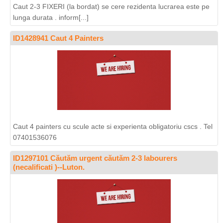
Caut 2-3 FIXERI (la bordat) se cere rezidenta lucrarea este pe
lunga durata . inform[...]
ID1428941 Caut 4 Painters
Caut 4 painters cu scule acte si experienta obligatoriu cscs . Tel
07401536076
ID1297101 Căutăm urgent căutăm 2-3 labourers
(necalificati )--Luton.