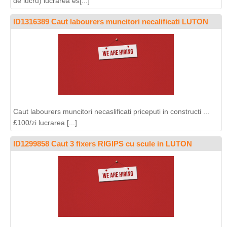
de lucru) lucrarea es[...]
ID1316389 Caut labourers muncitori necalificati LUTON
Caut labourers muncitori necaslificati priceputi in constructi ...
£100/zi lucrarea [...]
ID1299858 Caut 3 fixers RIGIPS cu scule in LUTON