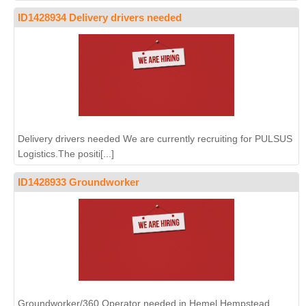
ID1428934 Delivery drivers needed
Delivery drivers needed We are currently recruiting for PULSUS
Logistics.The positi[...]
ID1428933 Groundworker
Groundworker/360 Operator needed in Hemel Hempstead