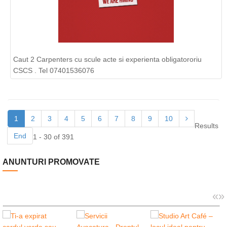
Caut 2 Carpenters cu scule acte si experienta obligatororiu
CSCS . Tel 07401536076
1
2
3
4
5
6
7
8
9
10
Results
End
1 - 30 of 391
ANUNTURI PROMOVATE
«
»