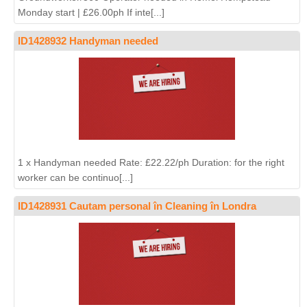
Monday start | £26.00ph If inte[...]
ID1428932 Handyman needed
1 x Handyman needed Rate: £22.22/ph Duration: for the right
worker can be continuo[...]
ID1428931 Cautam personal în Cleaning în Londra