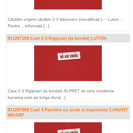
Căutăm urgent căutăm 2-3 labourers (necalificati )--- Luton....
Pentru .. informații [...]
ID1297109 Caut 2-3 Rigipsari (la bordat) LUTON
Caut 2-3 Rigipsari (la bordat) IN PRET se cere rezidenta
lucrarea este pe lunga dura[...]
ID1297089 Caut 4 Painters cu scule si experienta CANARY
WHARF