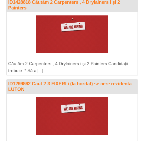
ID1428818 Căutăm 2 Carpenters , 4 Drylainers i și 2
Painters
Căutăm 2 Carpenters , 4 Drylainers i și 2 Painters Candidații
trebuie: * Să a[...]
ID1299862 Caut 2-3 FIXERI i (la bordat) se cere rezidenta
LUTON