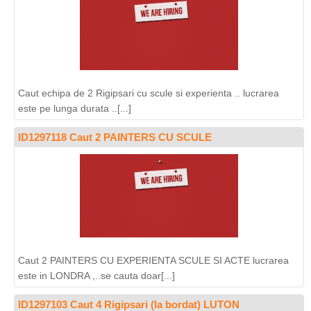
Caut echipa de 2 Rigipsari cu scule si experienta .. lucrarea
este pe lunga durata ..[...]
ID1297118 Caut 2 PAINTERS CU SCULE
Caut 2 PAINTERS CU EXPERIENTA SCULE SI ACTE lucrarea
este in LONDRA ,..se cauta doar[...]
ID1297103 Caut 4 Rigipsari (la bordat) LUTON