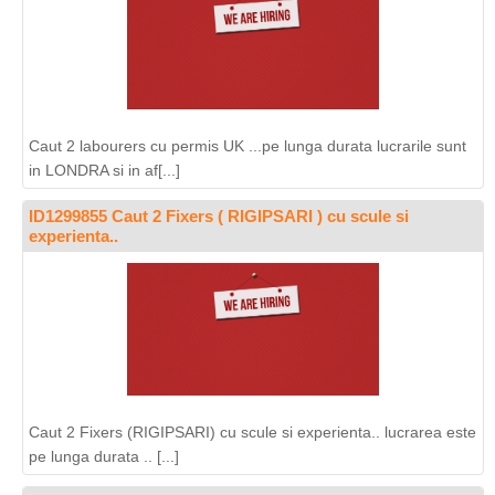
Caut 2 labourers cu permis UK ...pe lunga durata lucrarile sunt
in LONDRA si in af[...]
ID1299855 Caut 2 Fixers ( RIGIPSARI ) cu scule si
experienta..
Caut 2 Fixers (RIGIPSARI) cu scule si experienta.. lucrarea este
pe lunga durata .. [...]