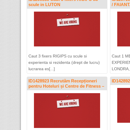
scule in LUTON
/ FAIAN
Caut 3 fixers RIGIPS cu scule si
Caut 1 M
experienta si rezidenta (drept de lucru)
EXPERIEN
lucrarea es[...]
LONDRA,..
ID1428923 Recrutăm Recepționeri
ID142892
pentru Hoteluri și Centre de Fitness –