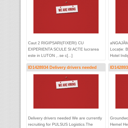
Caut 2 RIGIPSARI(FIXERI) CU
aNGAJĂM
EXPERIENTA SCULE SI ACTE lucrarea
Locație: 
este in LUTON ,..se c[...]
Hotel Indig
ID1428934 Delivery drivers needed
ID14289
Delivery drivers needed We are currently
Groundwo
recruiting for PULSUS Logistics.The
Hemel He