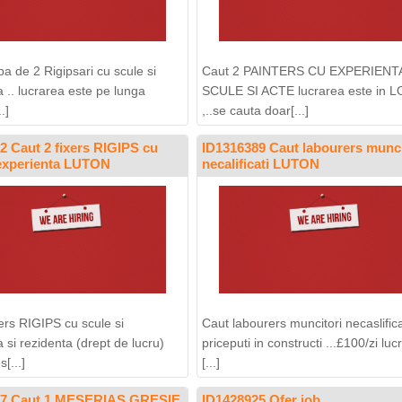
a de 2 Rigipsari cu scule si
Caut 2 PAINTERS CU EXPERIENT
 .. lucrarea este pe lunga
SCULE SI ACTE lucrarea este in 
.]
,..se cauta doar[...]
2 Caut 2 fixers RIGIPS cu
ID1316389 Caut labourers munci
 experienta LUTON
necalificati LUTON
xers RIGIPS cu scule si
Caut labourers muncitori necaslifica
 si rezidenta (drept de lucru)
priceputi in constructi ...£100/zi luc
[...]
[...]
07 Caut 1 MESERIAS GRESIE
ID1428925 Ofer job