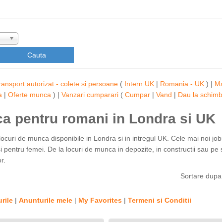
ransport autorizat - colete si persoane
(
Intern UK
|
Romania - UK
) |
M
a
|
Oferte munca
) |
Vanzari cumparari
(
Cumpar
|
Vand
|
Dau la schim
ca pentru romani in Londra si UK
locuri de munca disponibile in Londra si in intregul UK. Cele mai noi job
 pentru femei. De la locuri de munca in depozite, in constructii sau pe s
r.
Sortare dup
rile
|
Anunturile mele
|
My Favorites
|
Termeni si Conditii