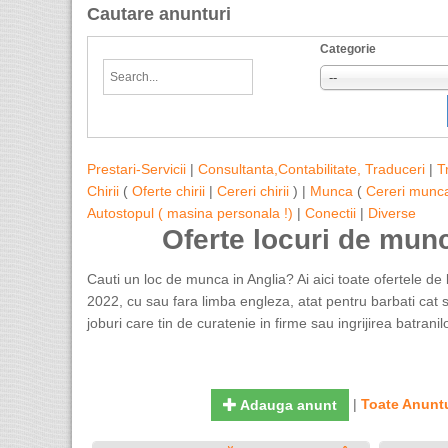
Cautare anunturi
Categorie
--
Prestari-Servicii
|
Consultanta,Contabilitate, Traduceri
|
T
Chirii
(
Oferte chirii
|
Cereri chirii
) |
Munca
(
Cereri munc
Autostopul ( masina personala !)
|
Conectii
|
Diverse
Oferte locuri de mun
Cauti un loc de munca in Anglia? Ai aici toate ofertele de 
2022, cu sau fara limba engleza, atat pentru barbati cat si
joburi care tin de curatenie in firme sau ingrijirea batranilo
|
Toate Anuntu
Adauga anunt