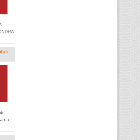
A
LONDRA
tori
ti
rarea