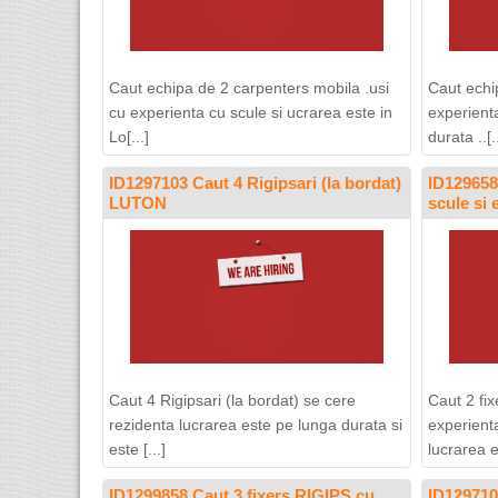
Caut echipa de 2 carpenters mobila .usi
Caut echip
cu experienta cu scule si ucrarea este in
experienta
Lo[...]
durata ..[..
ID1297103 Caut 4 Rigipsari (la bordat)
ID129658
LUTON
scule si
Caut 4 Rigipsari (la bordat) se cere
Caut 2 fi
rezidenta lucrarea este pe lunga durata si
experienta
este [...]
lucrarea es
ID1299858 Caut 3 fixers RIGIPS cu
ID12971