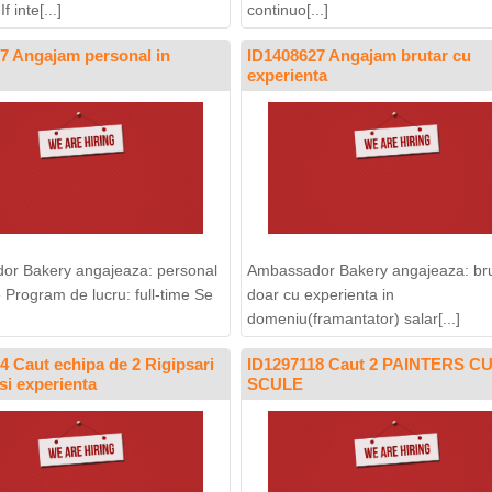
 inte[...]
continuo[...]
7 Angajam personal in
ID1408627 Angajam brutar cu
experienta
or Bakery angajeaza: personal
Ambassador Bakery angajeaza: bru
e Program de lucru: full-time Se
doar cu experienta in
domeniu(framantator) salar[...]
4 Caut echipa de 2 Rigipsari
ID1297118 Caut 2 PAINTERS C
si experienta
SCULE