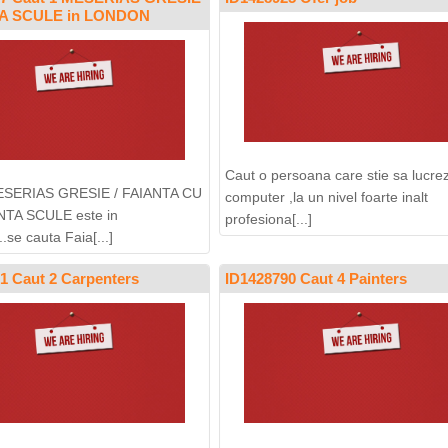
TA SCULE in LONDON
Caut o persoana care stie sa lucre
ESERIAS GRESIE / FAIANTA CU
computer ,la un nivel foarte inalt
TA SCULE este in
profesiona[...]
se cauta Faia[...]
1 Caut 2 Carpenters
ID1428790 Caut 4 Painters