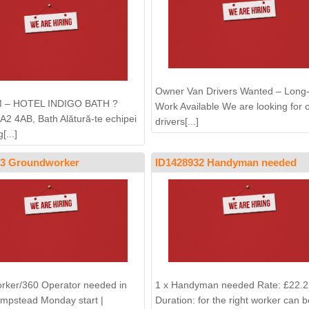
Owner Van Drivers Wanted – Long
 – HOTEL INDIGO BATH ?
Work Available We are looking for 
BA2 4AB, Bath Alătură-te echipei
drivers[...]
[...]
33 Groundworker
ID1428932 Handyman needed
rker/360 Operator needed in
1 x Handyman needed Rate: £22.2
mpstead Monday start |
Duration: for the right worker can b