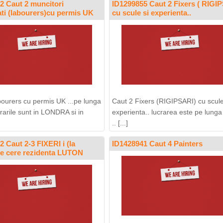
2 Caut 2 muncitori
ID1299855 Caut 2 Fixers ( RIGIP
cati (labourers)cu permis UK
cu scule si experienta..
bourers cu permis UK ...pe lunga
Caut 2 Fixers (RIGIPSARI) cu scule
rarile sunt in LONDRA si in
experienta.. lucrarea este pe lunga
.. [...]
 Caut 2-3 FIXERI i (la
ID1428941 Caut 4 Painters
se cere rezidenta LUTON