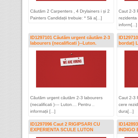
Căutăm 2 Carpenters , 4 Drylainers i și 2
Caut 2-3 
Painters Candidații trebuie: * Să a[...]
rezidenta
inform[...]
ID1297101 Căutăm urgent căutăm 2-3
ID1297109
labourers (necalificati )--Luton.
bordat)
Căutăm urgent căutăm 2-3 labourers
Caut 2-3 
(necalificati )--- Luton.... Pentru ..
cere rezi
informații [...]
dura[...]
ID1297096 Caut 2 RIGIPSARI CU
ID14289
EXPERIENTA SCULE LUTON
INDIGO