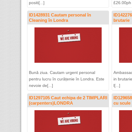
positi[...]
£26.00ph If
ID1428931 Cautam personal în
ID142276
Cleaning în Londra
brutarie
Bună ziua. Cautam urgent personal
Ambassad
pentru lucru în curățenie în Londra. Este
in brutari
nevoie de[...]
l[...]
ID1297105 Caut echipa de 2 TIMPLARI
ID129658
(carpenters)LONDRA
cu scule 