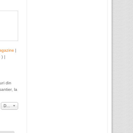
agazine
|
b
) |
uri din
antier, la
a
Data