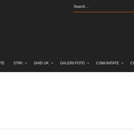
TE
STIRI
GHID UK
GALERII FOTO
COMUNITATE
C