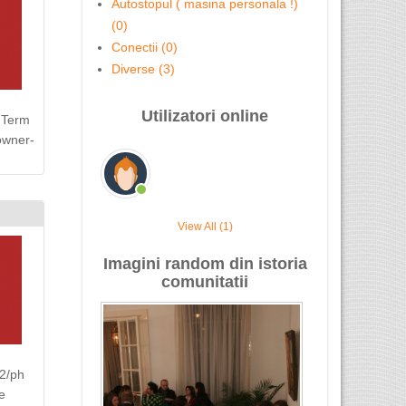
Autostopul ( masina personala !)
(0)
Conectii (0)
Diverse (3)
Utilizatori online
-Term
owner-
View All (1)
Imagini random din istoria
comunitatii
2/ph
e