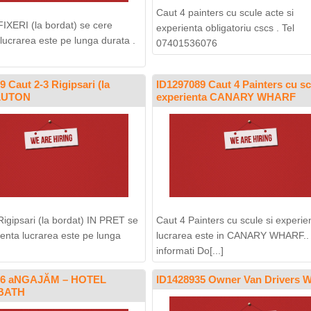
Caut 4 painters cu scule acte si
FIXERI (la bordat) se cere
experienta obligatoriu cscs . Tel
 lucrarea este pe lunga durata .
07401536076
 Caut 2-3 Rigipsari (la
ID1297089 Caut 4 Painters cu sc
 LUTON
experienta CANARY WHARF
Rigipsari (la bordat) IN PRET se
Caut 4 Painters cu scule si experie
denta lucrarea este pe lunga
lucrarea este in CANARY WHARF..
informati Do[...]
36 aNGAJĂM – HOTEL
ID1428935 Owner Van Drivers 
 BATH