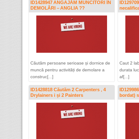
ID1428947 ANGAJĂM MUNCITORI ÎN
ID129709
DEMOLĂRI – ANGLIA ??
necalifi
Căutăm persoane serioase și dornice de
Caut 2 la
muncă pentru activități de demolare a
durata luc
construc[...]
af[...]
ID1428818 Căutăm 2 Carpenters , 4
ID1299862
Drylainers i și 2 Painters
bordat) 