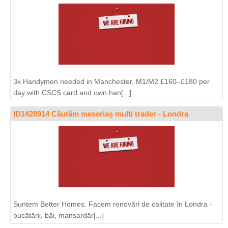
3x Handymen needed in Manchester, M1/M2 £160–£180 per
day with CSCS card and own han[...]
ID1428914 Căutăm meseriaș multi trader - Londra
Suntem Better Homes. Facem renovări de calitate în Londra -
bucătării, băi, mansardăr[...]