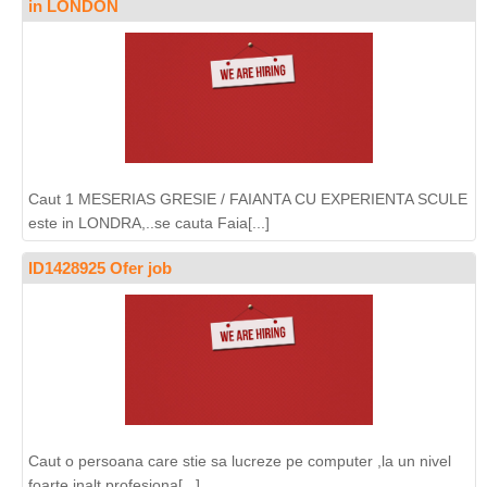
in LONDON
Caut 1 MESERIAS GRESIE / FAIANTA CU EXPERIENTA SCULE
este in LONDRA,..se cauta Faia[...]
ID1428925 Ofer job
Caut o persoana care stie sa lucreze pe computer ,la un nivel
foarte inalt profesiona[...]