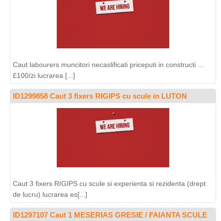
Caut labourers muncitori necaslificati priceputi in constructi ...
£100/zi lucrarea [...]
ID1299858 Caut 3 fixers RIGIPS cu scule in LUTON
Caut 3 fixers RIGIPS cu scule si experienta si rezidenta (drept
de lucru) lucrarea es[...]
ID1297107 Caut 1 MESERIAS GRESIE / FAIANTA SCULE