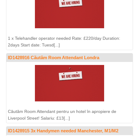
1 x Telehandler operator needed Rate: £220/day Duration:
2days Start date: Tuesd[...]
ID1428916 Căutăm Room Attendant Londra
Căutăm Room Attendant pentru un hotel în apropiere de
Liverpool Street! Salariu: £13[...]
ID1428915 3x Handymen needed Manchester, M1/M2