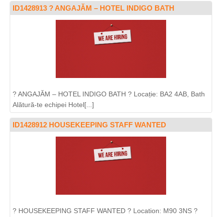
ID1428913 ? ANGAJĂM – HOTEL INDIGO BATH
? ANGAJĂM – HOTEL INDIGO BATH ? Locație: BA2 4AB, Bath
Alătură-te echipei Hotel[...]
ID1428912 HOUSEKEEPING STAFF WANTED
? HOUSEKEEPING STAFF WANTED ? Location: M90 3NS ?