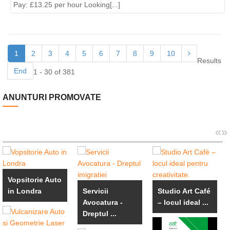
Pay: £13.25 per hour Looking[...]
1
2
3
4
5
6
7
8
9
10
Results
End
1 - 30 of 381
ANUNTURI PROMOVATE
«
»
Vopsitorie Auto
in Londra
Servicii
Studio Art Café
Avocatura -
– locul ideal ...
Dreptul ...