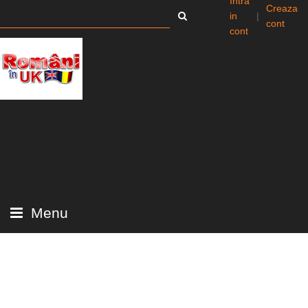
Intra
Creaza
in
|
cont
cont
Menu