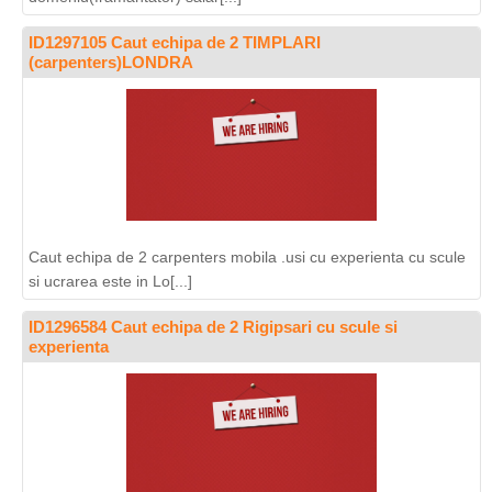
ID1297105 Caut echipa de 2 TIMPLARI
(carpenters)LONDRA
Caut echipa de 2 carpenters mobila .usi cu experienta cu scule
si ucrarea este in Lo[...]
ID1296584 Caut echipa de 2 Rigipsari cu scule si
experienta