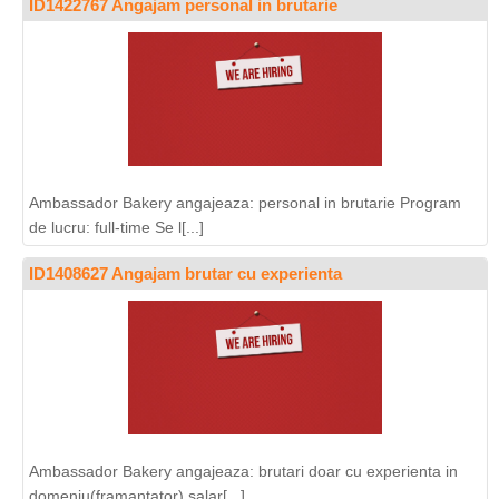
ID1422767 Angajam personal in brutarie
Ambassador Bakery angajeaza: personal in brutarie Program
de lucru: full-time Se l[...]
ID1408627 Angajam brutar cu experienta
Ambassador Bakery angajeaza: brutari doar cu experienta in
domeniu(framantator) salar[...]