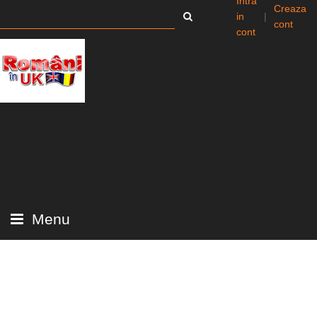
Intra
Creaza
in
|
cont
cont
Menu