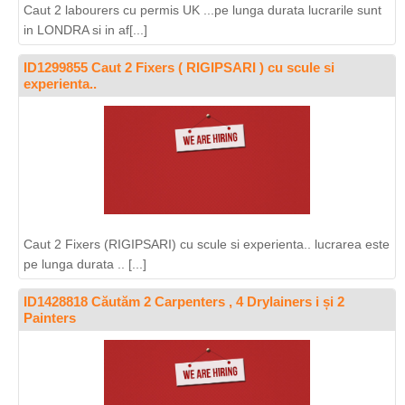
Caut 2 labourers cu permis UK ...pe lunga durata lucrarile sunt
in LONDRA si in af[...]
ID1299855 Caut 2 Fixers ( RIGIPSARI ) cu scule si
experienta..
Caut 2 Fixers (RIGIPSARI) cu scule si experienta.. lucrarea este
pe lunga durata .. [...]
ID1428818 Căutăm 2 Carpenters , 4 Drylainers i și 2
Painters