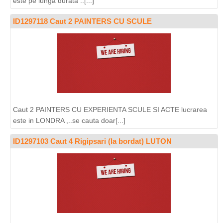
este pe lunga durata ..[...]
ID1297118 Caut 2 PAINTERS CU SCULE
Caut 2 PAINTERS CU EXPERIENTA SCULE SI ACTE lucrarea
este in LONDRA ,..se cauta doar[...]
ID1297103 Caut 4 Rigipsari (la bordat) LUTON