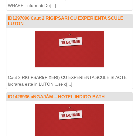
WHARF.. informati Do[...]
ID1297096 Caut 2 RIGIPSARI CU EXPERIENTA SCULE
LUTON
Caut 2 RIGIPSARI(FIXERI) CU EXPERIENTA SCULE SI ACTE
lucrarea este in LUTON ,..se c[...]
ID1428936 aNGAJĂM – HOTEL INDIGO BATH