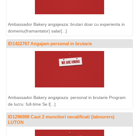
Ambassador Bakery angajeaza: brutari doar cu experienta in
domeniu(framantator) salar[...]
ID1422767 Angajam personal in brutarie
Ambassador Bakery angajeaza: personal in brutarie Program
de lucru: full-time Se l[...]
ID1296988 Caut 2 muncitori necalificati (labourers)
LUTON