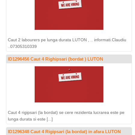
Caut 2 labourers pe lunga durata LUTON , .. informati.Claudiu
..07305310339
ID1296456 Caut 4 Righipsari (bordat ) LUTON
Caut 4 rigipsari (la bordat) se cere rezidenta lucrarea este pe
lunga durata si este [...]
ID1296348 Caut 4 Rigipsari (la bordat) in afara LUTON