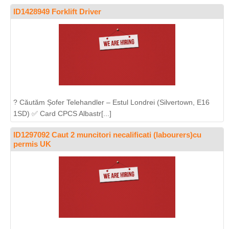
ID1428949 Forklift Driver
? Căutăm Șofer Telehandler – Estul Londrei (Silvertown, E16
1SD) ✅ Card CPCS Albastr[...]
ID1297092 Caut 2 muncitori necalificati (labourers)cu
permis UK