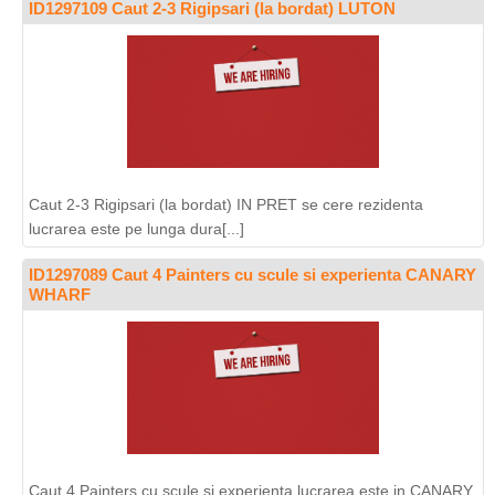
ID1297109 Caut 2-3 Rigipsari (la bordat) LUTON
Caut 2-3 Rigipsari (la bordat) IN PRET se cere rezidenta
lucrarea este pe lunga dura[...]
ID1297089 Caut 4 Painters cu scule si experienta CANARY
WHARF
Caut 4 Painters cu scule si experienta lucrarea este in CANARY