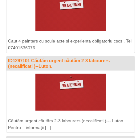
Caut 4 painters cu scule acte si experienta obligatoriu cscs . Tel
07401536076
ID1297101 Căutăm urgent căutăm 2-3 labourers
(necalificati )--Luton.
Căutăm urgent căutăm 2-3 labourers (necalificati )--- Luton....
Pentru .. informații [...]