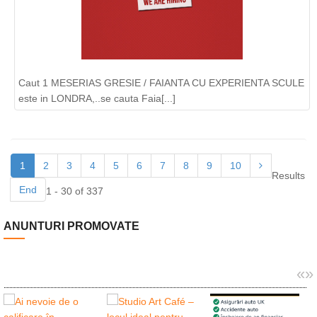
Caut 1 MESERIAS GRESIE / FAIANTA CU EXPERIENTA SCULE
este in LONDRA,..se cauta Faia[...]
1
2
3
4
5
6
7
8
9
10
Results
End
1 - 30 of 337
ANUNTURI PROMOVATE
«
»