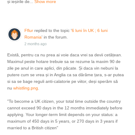
și ieșirile de...
Show more
Fflur
replied to the topic '
6 luni în UK ; 6 luni
Romania
' in the forum.
2 months ago
Există, pentru ca nu prea ai voie daca vrei sa devii cetățean.
Maximul peste hotare trebuie sa se rezume la maxim 90 de
zile pe anul in care aplici, din păcate. Și daca vin nebuni la
putere cum se vrea și in Anglia ca sa dărâme țara, s-ar putea
si sa se bage reguli anti-calatorie pe viitor, deși sperăm să
nu
whistling.png
​​​​​​.
"To become a UK citizen, your total time outside the country
cannot exceed 90 days in the 12 months immediately before
applying. Your longer-term limit depends on your status: a
maximum of 450 days in 5 years, or 270 days in 3 years if
married to a British citizen"