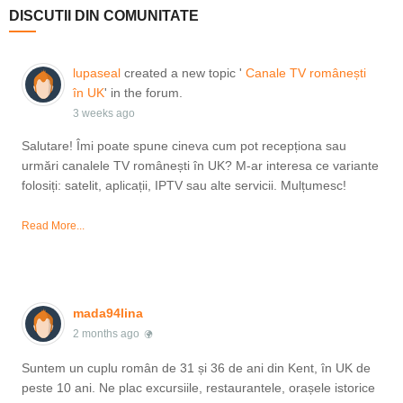
DISCUTII DIN COMUNITATE
lupaseal
created a new topic '
Canale TV românești
în UK
' in the forum.
3 weeks ago
Salutare! Îmi poate spune cineva cum pot recepționa sau
urmări canalele TV românești în UK? M-ar interesa ce variante
folosiți: satelit, aplicații, IPTV sau alte servicii. Mulțumesc!
Read More...
mada94lina
2 months ago
Suntem un cuplu român de 31 și 36 de ani din Kent, în UK de
peste 10 ani. Ne plac excursiile, restaurantele, orașele istorice