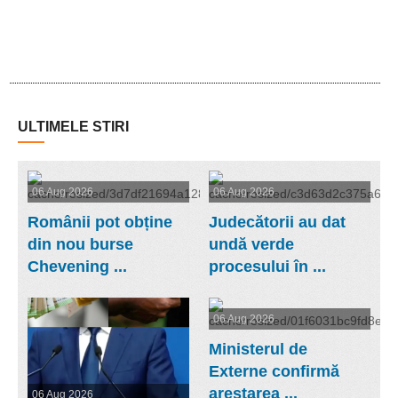
ULTIMELE STIRI
06 Aug 2026
06 Aug 2026
Românii pot obține
Judecătorii au dat
din nou burse
undă verde
Chevening ...
procesului în ...
06 Aug 2026
Ministerul de
Externe confirmă
arestarea ...
06 Aug 2026