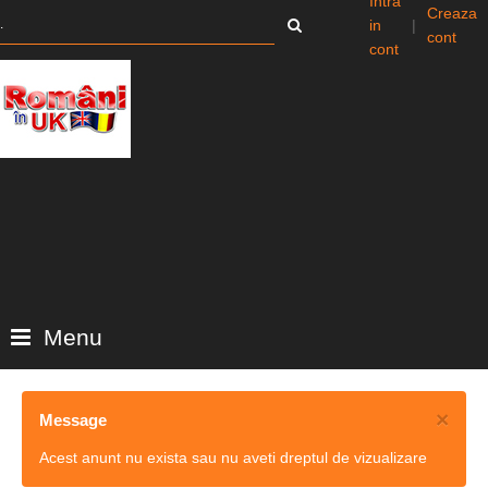
Intra
Creaza
in
|
cont
cont
Menu
×
Message
Acest anunt nu exista sau nu aveti dreptul de vizualizare