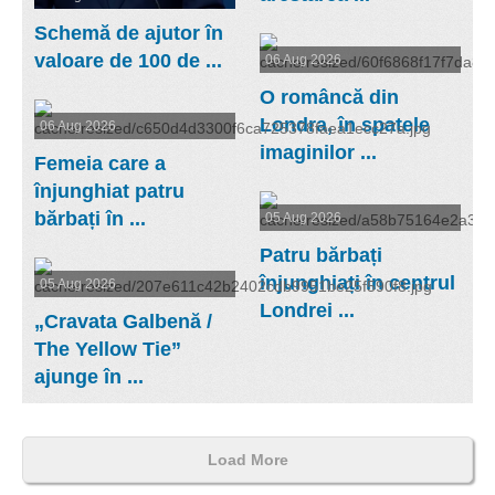
Schemă de ajutor în
valoare de 100 de ...
06 Aug 2026
O româncă din
Londra, în spatele
06 Aug 2026
imaginilor ...
Femeia care a
înjunghiat patru
bărbați în ...
05 Aug 2026
Patru bărbați
înjunghiați în centrul
05 Aug 2026
Londrei ...
„Cravata Galbenă /
The Yellow Tie”
ajunge în ...
Load More