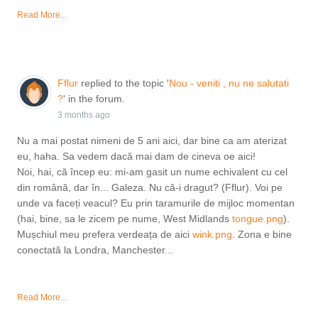
Read More...
Fflur
replied to the topic '
Nou - veniti , nu ne salutati
?
' in the forum.
3 months ago
Nu a mai postat nimeni de 5 ani aici, dar bine ca am aterizat
eu, haha. Sa vedem dacă mai dam de cineva oe aici!
Noi, hai, că încep eu: mi-am gasit un nume echivalent cu cel
din română, dar în... Galeza. Nu că-i dragut? (Fflur). Voi pe
unde va faceți veacul? Eu prin taramurile de mijloc momentan
(hai, bine, sa le zicem pe nume, West Midlands
tongue.png
).
Mușchiul meu prefera verdeața de aici
wink.png
. Zona e bine
conectată la Londra, Manchester...
Read More...