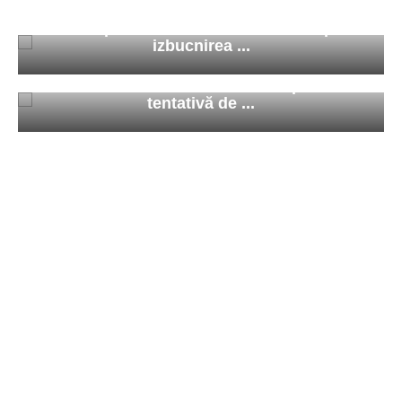
Cinci persoane au fost arestate după
izbucnirea ...
Sirian condamnat în România pentru
tentativă de ...