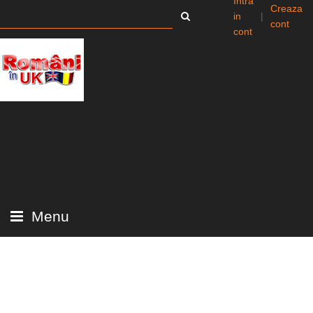
Intra
Creaza
in
|
cont
cont
Menu