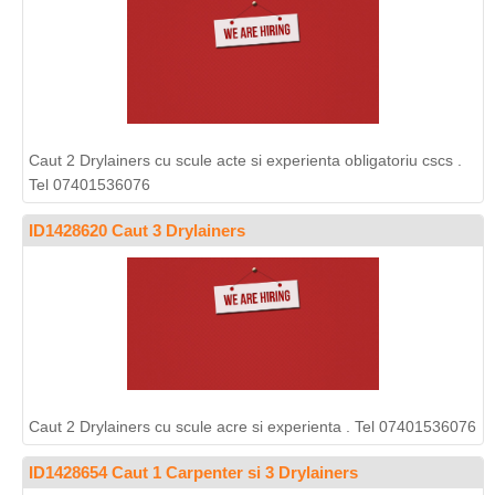
Caut 2 Drylainers cu scule acte si experienta obligatoriu cscs .
Tel 07401536076
ID1428620 Caut 3 Drylainers
Caut 2 Drylainers cu scule acre si experienta . Tel 07401536076
ID1428654 Caut 1 Carpenter si 3 Drylainers