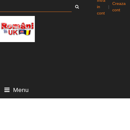
Intra
Creaza
in
|
cont
cont
Menu