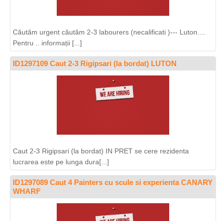
Căutăm urgent căutăm 2-3 labourers (necalificati )--- Luton....
Pentru .. informații [...]
ID1297109 Caut 2-3 Rigipsari (la bordat) LUTON
Caut 2-3 Rigipsari (la bordat) IN PRET se cere rezidenta
lucrarea este pe lunga dura[...]
ID1297089 Caut 4 Painters cu scule si experienta CANARY
WHARF