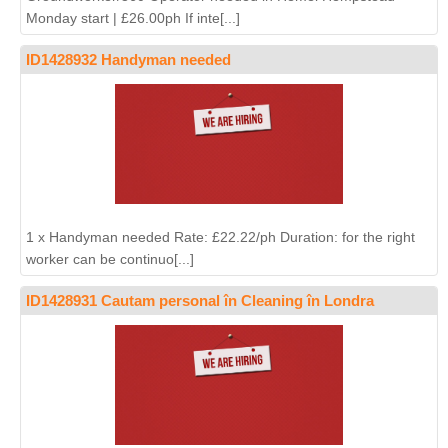
Monday start | £26.00ph If inte[...]
ID1428932 Handyman needed
1 x Handyman needed Rate: £22.22/ph Duration: for the right
worker can be continuo[...]
ID1428931 Cautam personal în Cleaning în Londra