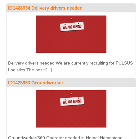
ID1428934 Delivery drivers needed
Delivery drivers needed We are currently recruiting for PULSUS
Logistics.The positi[...]
ID1428933 Groundworker
Groundworker/360 Operator needed in Hemel Hempstead