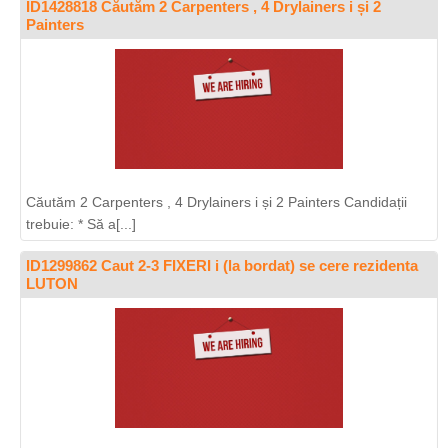
ID1428818 Căutăm 2 Carpenters , 4 Drylainers i și 2
Painters
Căutăm 2 Carpenters , 4 Drylainers i și 2 Painters Candidații
trebuie: * Să a[...]
ID1299862 Caut 2-3 FIXERI i (la bordat) se cere rezidenta
LUTON