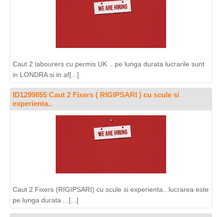
Caut 2 labourers cu permis UK ...pe lunga durata lucrarile sunt
in LONDRA si in af[...]
ID1299855 Caut 2 Fixers ( RIGIPSARI ) cu scule si
experienta..
Caut 2 Fixers (RIGIPSARI) cu scule si experienta.. lucrarea este
pe lunga durata .. [...]