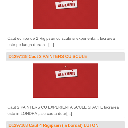
Caut echipa de 2 Rigipsari cu scule si experienta .. lucrarea
este pe lunga durata ..[...]
ID1297118 Caut 2 PAINTERS CU SCULE
Caut 2 PAINTERS CU EXPERIENTA SCULE SI ACTE lucrarea
este in LONDRA ,..se cauta doar[...]
ID1297103 Caut 4 Rigipsari (la bordat) LUTON