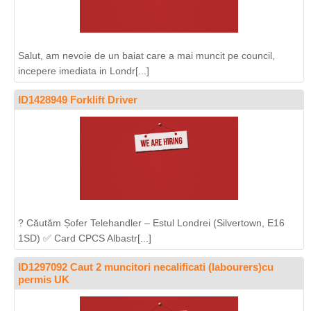
Salut, am nevoie de un baiat care a mai muncit pe council,
incepere imediata in Londr[...]
ID1428949 Forklift Driver
? Căutăm Șofer Telehandler – Estul Londrei (Silvertown, E16
1SD) ✅ Card CPCS Albastr[...]
ID1297092 Caut 2 muncitori necalificati (labourers)cu
permis UK