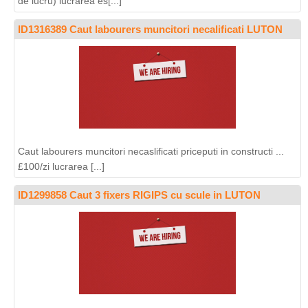
de lucru) lucrarea es[...]
ID1316389 Caut labourers muncitori necalificati LUTON
Caut labourers muncitori necaslificati priceputi in constructi ...
£100/zi lucrarea [...]
ID1299858 Caut 3 fixers RIGIPS cu scule in LUTON