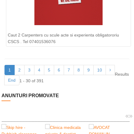
Caut 2 Carpenters cu scule acte si experienta obligatororiu
CSCS . Tel 07401536076
1
2
3
4
5
6
7
8
9
10
Results
End
1 - 30 of 391
ANUNTURI PROMOVATE
«
»