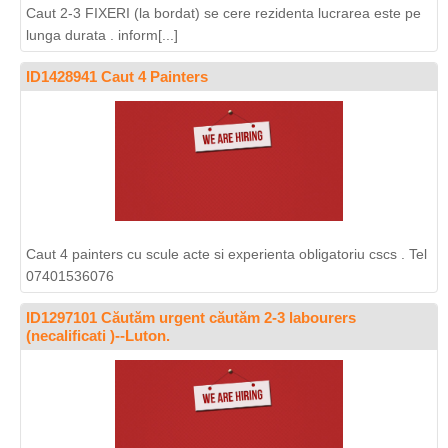
Caut 2-3 FIXERI (la bordat) se cere rezidenta lucrarea este pe
lunga durata . inform[...]
ID1428941 Caut 4 Painters
Caut 4 painters cu scule acte si experienta obligatoriu cscs . Tel
07401536076
ID1297101 Căutăm urgent căutăm 2-3 labourers
(necalificati )--Luton.