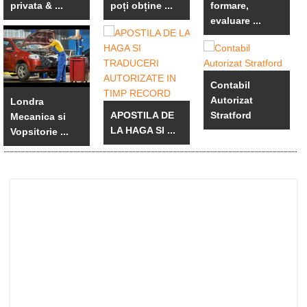
privata & ...
poți obține ...
formare,
evaluare ...
Contabil
Autorizat
Londra
APOSTILA DE
Stratford
Mecanica si
LA HAGA SI ...
Vopsitorie ...