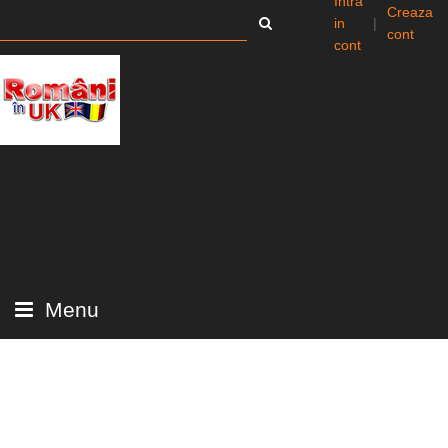
Intra
Creaza
in
|
cont
cont
Menu