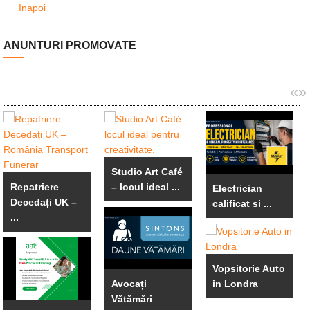
Inapoi
ANUNTURI PROMOVATE
«
»
Studio Art Café
Repatriere
– locul ideal ...
Electrician
Decedați UK –
calificat si ...
...
Vopsitorie Auto
Avocați
in Londra
Vătămări