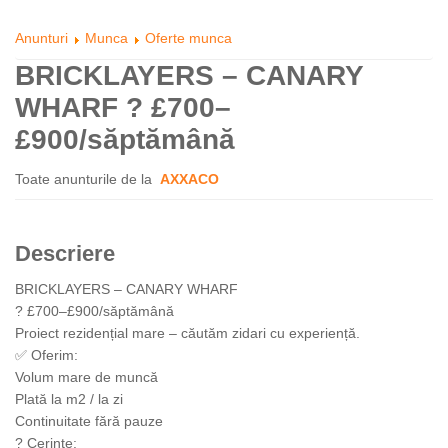
Anunturi
Munca
Oferte munca
BRICKLAYERS – CANARY
WHARF ? £700–
£900/săptămână
Toate anunturile de la
AXXACO
Descriere
BRICKLAYERS – CANARY WHARF
? £700–£900/săptămână
Proiect rezidențial mare – căutăm zidari cu experiență.
✅ Oferim:
Volum mare de muncă
Plată la m2 / la zi
Continuitate fără pauze
? Cerințe: