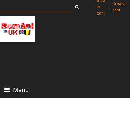
Intra
Creaza
in
|
cont
cont
Menu