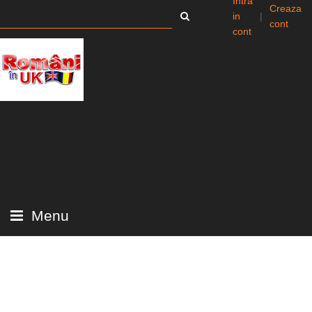
Intra
Creaza
in
|
cont
cont
Menu