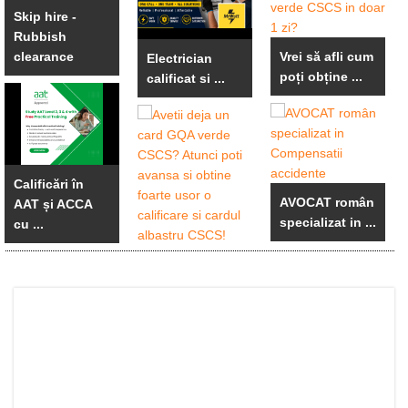
Skip hire -
Rubbish
clearance
Vrei să afli cum
Electrician
poți obține ...
calificat si ...
Calificări în
AVOCAT român
AAT și ACCA
specializat in ...
cu ...
Avetii deja un
card GQA
verde ...