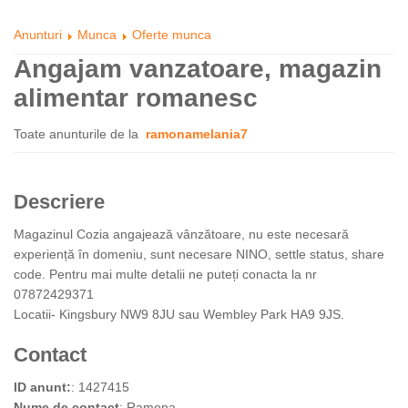
Anunturi
Munca
Oferte munca
Angajam vanzatoare, magazin
alimentar romanesc
Toate anunturile de la
ramonamelania7
Descriere
Magazinul Cozia angajează vânzătoare, nu este necesară
experiență în domeniu, sunt necesare NINO, settle status, share
code. Pentru mai multe detalii ne puteți conacta la nr
07872429371
Locatii- Kingsbury NW9 8JU sau Wembley Park HA9 9JS.
Contact
ID anunt:
: 1427415
Nume de contact
: Ramona