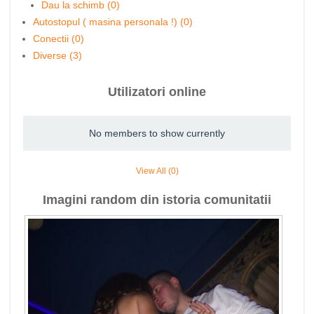
Dau la schimb (0)
Autostopul ( masina personala !) (0)
Conectii (0)
Diverse (3)
Utilizatori online
No members to show currently
View All (0)
Imagini random din istoria comunitatii