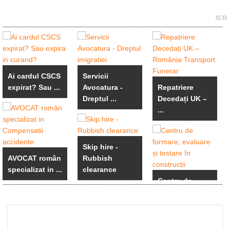
«
»
Ai cardul CSCS
Servicii
expirat? Sau ...
Avocatura -
Repatriere
Dreptul ...
Decedați UK –
...
Skip hire -
AVOCAT român
Rubbish
specializat in ...
clearance
Centru de
formare,
evaluare ...