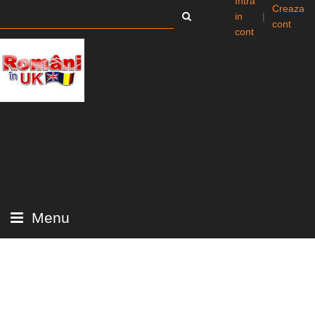
Intra
Creaza
in
|
cont
cont
Menu