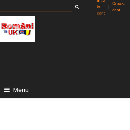
Intra
Creaza
in
|
cont
cont
Menu