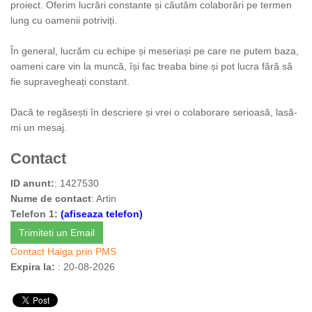
proiect. Oferim lucrări constante și căutăm colaborări pe termen
lung cu oamenii potriviți.
În general, lucrăm cu echipe și meseriași pe care ne putem baza,
oameni care vin la muncă, își fac treaba bine și pot lucra fără să
fie supravegheați constant.
Dacă te regăsești în descriere și vrei o colaborare serioasă, lasă-
mi un mesaj.
Contact
ID anunt:
: 1427530
Nume de contact
: Artin
Telefon 1:
(afiseaza telefon)
Trimiteti un Email
Contact Haiga prin PMS
Expira la:
: 20-08-2026