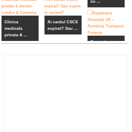
cu ...
Clinica
Ai cardul CSCS
medicala
expirat? Sau ...
privata & ...
Repatriere
Decedați UK –
...