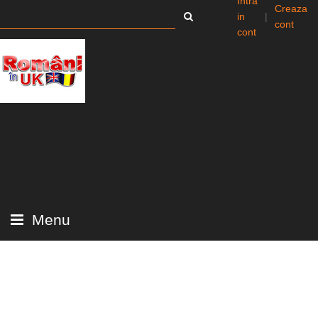
Intra
Creaza
in
|
cont
cont
Menu