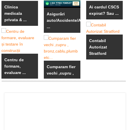
Clinica
Ai cardul CSCS
medicala
expirat? Sau ...
Asigurări
privata & ...
auto/Accidente/An
...
Contabil
Autorizat
Stratford
Centru de
formare,
Cumparam fier
evaluare ...
vechi ,cupru ,
...