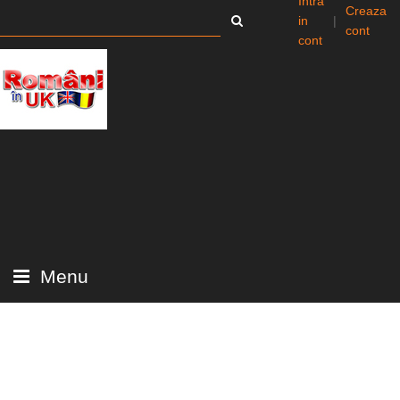
Intra
Creaza
in
|
cont
cont
Menu