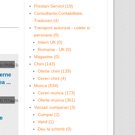
Prestari-Servicii (19)
Consultanta,Contabilitate,
Traduceri (4)
Transport autorizat - colete si
persoane (0)
Intern UK (0)
Romania - UK (0)
Magazine (0)
Chirii (143)
Oferte chirii (139)
terne
Cereri chirii (4)
a ...
Munca (534)
Cereri munca (173)
Oferte munca (361)
Vanzari cumparari (3)
Cumpar (2)
le
Vand (1)
Dau la schimb (0)