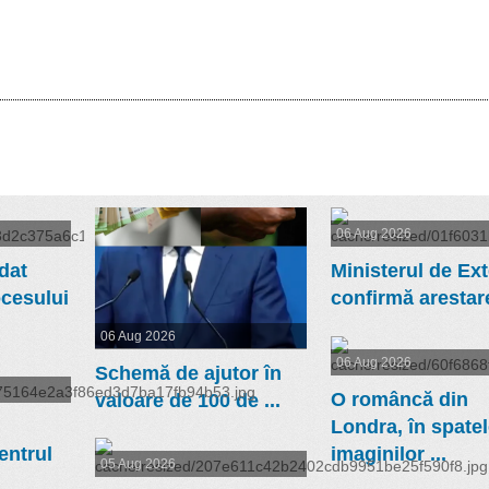
06 Aug 2026
dat
Ministerul de Ex
cesului
confirmă arestare
06 Aug 2026
06 Aug 2026
Schemă de ajutor în
O româncă din
valoare de 100 de ...
Londra, în spate
entrul
imaginilor ...
05 Aug 2026