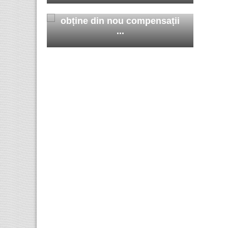
Remus Robu Solicitors
obține din nou compensații
...