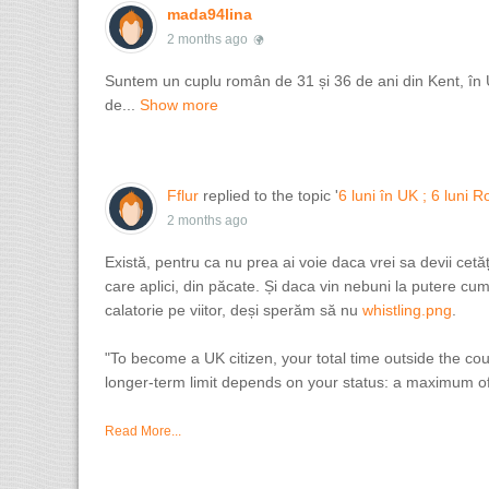
mada94lina
2 months ago
Suntem un cuplu român de 31 și 36 de ani din Kent, în UK 
de...
Show more
Fflur
replied to the topic '
6 luni în UK ; 6 luni 
2 months ago
Există, pentru ca nu prea ai voie daca vrei sa devii ce
care aplici, din păcate. Și daca vin nebuni la putere cum
calatorie pe viitor, deși sperăm să nu
whistling.png
​​​​​​.
"To become a UK citizen, your total time outside the c
longer-term limit depends on your status: a maximum of 4
Read More...