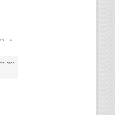
a e, mai
rite ,daca