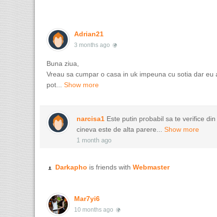
Adrian21
3 months ago
Buna ziua,
Vreau sa cumpar o casa in uk impeuna cu sotia dar eu
pot...
Show more
narcisa1
Este putin probabil sa te verifice di
cineva este de alta parere...
Show more
1 month ago
Darkapho
is friends with
Webmaster
Mar7yi6
10 months ago