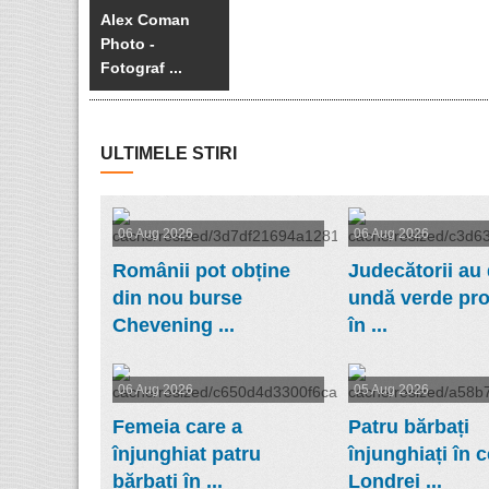
Alex Coman
Photo -
Fotograf ...
ULTIMELE STIRI
06 Aug 2026
06 Aug 2026
Românii pot obține
Judecătorii au 
din nou burse
undă verde pro
Chevening ...
în ...
06 Aug 2026
05 Aug 2026
Femeia care a
Patru bărbați
înjunghiat patru
înjunghiați în c
bărbați în ...
Londrei ...