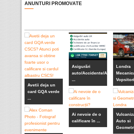
ANUNTURI PROMOVATE
Asigurări
Londra
auto/Accidente/An
Mecanica
...
Vopsitori
Avetii deja un
card GQA verde
...
Ai nevoie de o
Vulcaniz
calificare în ...
Auto si
Geometrie