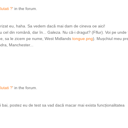
lutati ?
' in the forum.
terizat eu, haha. Sa vedem dacă mai dam de cineva oe aici!
 cel din română, dar în... Galeza. Nu că-i dragut? (Fflur). Voi pe unde 
ine, sa le zicem pe nume, West Midlands
tongue.png
). Mușchiul meu pr
ndra, Manchester...
lutati ?
' in the forum.
i bai, postez eu de test sa vad dacă macar mai exista funcționalitatea