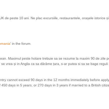
de peste 10 ani. Ne plac excursiile, restaurantele, orașele istorice și i
Romania
' in the forum.
tățean. Maximul peste hotare trebuie sa se rezume la maxim 90 de zile p
 se vrea și in Anglia ca sa dărâme țara, s-ar putea si sa se bage reguli 
ountry cannot exceed 90 days in the 12 months immediately before apply
50 days in 5 years, or 270 days in 3 years if married to a British citiz