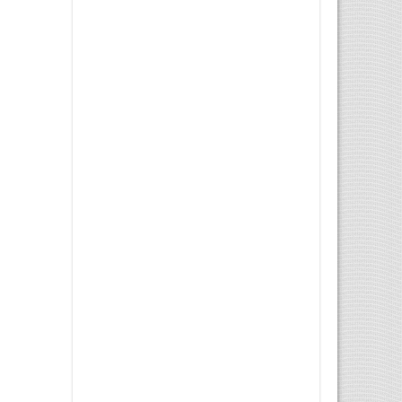
Șofer obligat să îndepărteze
de pe mașină ...