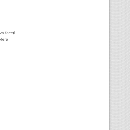
va faceți
efera