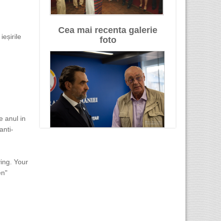
Cea mai recenta galerie
eșirile
foto
e anul in
anti-
ing. Your
en"