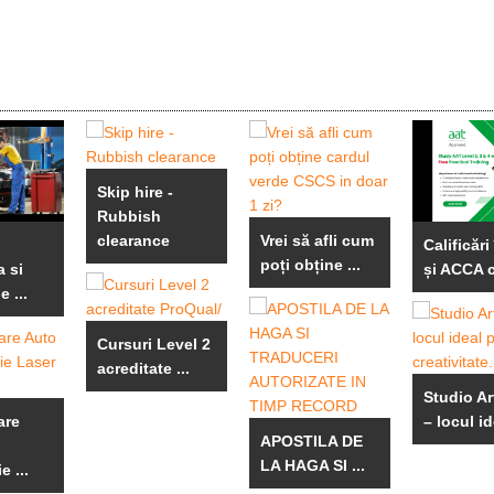
Skip hire -
Rubbish
clearance
Vrei să afli cum
Calificări
poți obține ...
 si
și ACCA c
e ...
Cursuri Level 2
acreditate ...
Studio Ar
are
– locul id
APOSTILA DE
LA HAGA SI ...
 ...