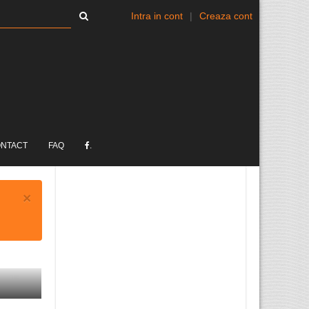
Intra in cont
|
Creaza cont
NTACT
FAQ
.
×
Sirian condamnat în
România pentru tentativă de
...