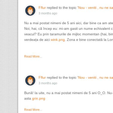
Fflur
replied to the topic '
Nou - veniti , nu ne sa
3 months ago
Nu a mai postat nimeni de 5 ani aici, dar bine ca am a
Noi, hai, că încep eu: mi-am gasit un nume echivalent cu
veacul? Eu prin taramurile de mijloc momentan (hai, b
verdeața de aici
wink.png
. Zona e bine conectată la Lo
Read More...
Fflur
replied to the topic '
Nou - veniti , nu ne sa
3 months ago
Bună! Ia uite, nu a mai postat nimeni de 5 ani O_O. Nu-
asta
grin.png
Read More...