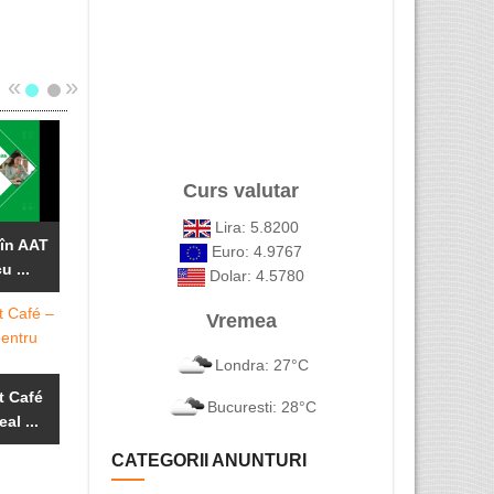
«
»
Curs valutar
Vopsitorie Auto
AVOCAT
in Londra
ROMAN I
Lira: 5.8200
Repatriere
LONDRA
 în AAT
Euro: 4.9767
Decedați UK –
u ...
Dolar: 4.5780
...
Vremea
Centru de
Servicii
Londra: 27°C
formare,
Avocatura
evaluare ...
Dreptul ...
t Café
Bucuresti: 28°C
eal ...
Electrician
CATEGORII ANUNTURI
calificat si ...