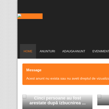
HOME
ANUNTURI
ADAUGA ANUNT
EVENIMEN
Message
Acest anunt nu exista sau nu aveti dreptul de vizualiz
Cinci persoane au fost
arestate după izbucnirea ...