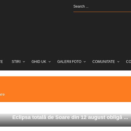
TE
STIRI
GHID UK
GALERII FOTO
COMUNITATE
CO
are
Eclipsa totală de Soare din 12 august obligă ...