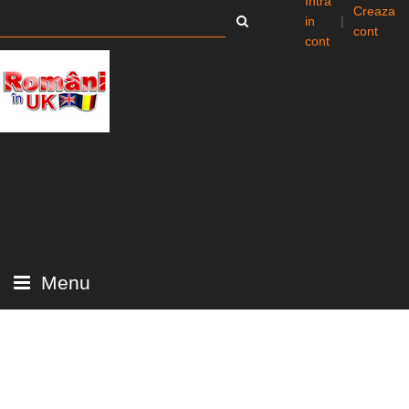
Intra
Creaza
in
|
cont
cont
Menu