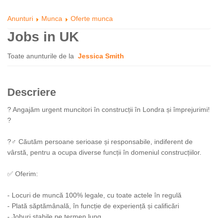
Anunturi
Munca
Oferte munca
Jobs in UK
Toate anunturile de la
Jessica Smith
Descriere
? Angajăm urgent muncitori în construcții în Londra și împrejurimi!
?️
?‍♂️ Căutăm persoane serioase și responsabile, indiferent de
vârstă, pentru a ocupa diverse funcții în domeniul construcțiilor.
✅ Oferim:
- Locuri de muncă 100% legale, cu toate actele în regulă
- Plată săptămânală, în funcție de experiență și calificări
- Joburi stabile pe termen lung