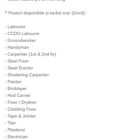
? Posturi disponibile și tariful orar (£/oră):
- Labourer
- CCDO Labourer
- Groundworker
- Handyman
- Carpenter (1st & 2nd fix)
- Steel Fixer
- Steel Erector
- Shuttering Carpenter
- Painter
- Bricklayer
- Hod Carrier
- Fixer / Dryliner
- Cladding Fixer
- Tape & Jointer
- Tiler
- Plasterer
- Electrician