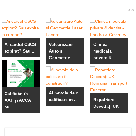
«
»
Ai cardul CSCS
Vulcanizare
Clinica
expirat? Sau ...
Auto si
medicala
Geometrie ...
privata & ...
Ai nevoie de o
Calificări în
calificare în ...
Repatriere
AAT și ACCA
Decedați UK –
cu ...
...