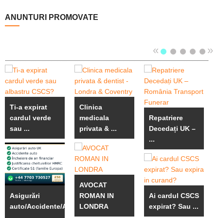
ANUNTURI PROMOVATE
«
»
Ti-a expirat
Clinica
cardul verde
medicala
Repatriere
sau ...
privata & ...
Decedați UK –
...
AVOCAT
Asigurări
ROMAN IN
Ai cardul CSCS
auto/Accidente/An
LONDRA
expirat? Sau ...
...