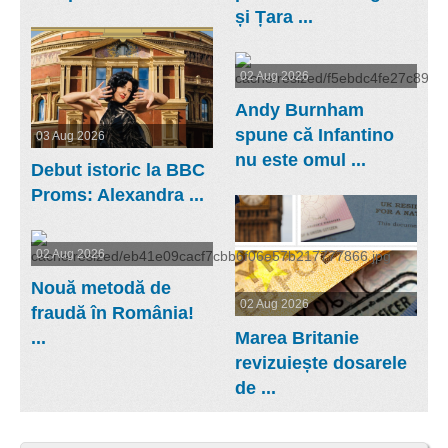
și Țara ...
02 Aug 2026
Andy Burnham
spune că Infantino
03 Aug 2026
nu este omul ...
Debut istoric la BBC
Proms: Alexandra ...
02 Aug 2026
Nouă metodă de
02 Aug 2026
fraudă în România!
...
Marea Britanie
revizuiește dosarele
de ...