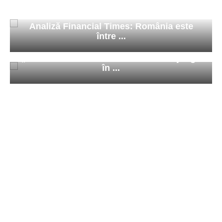
Analiză Financial Times: România este
între ...
„Cravata Galbenă / The Yellow Tie” ajunge
în ...