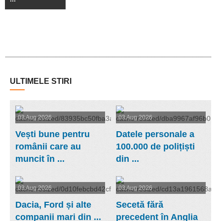
ULTIMELE STIRI
03 Aug 2026
03 Aug 2026
Vești bune pentru
Datele personale a
românii care au
100.000 de polițiști
muncit în ...
din ...
03 Aug 2026
03 Aug 2026
Dacia, Ford și alte
Secetă fără
companii mari din ...
precedent în Anglia