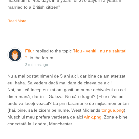
maximum of 450 days in 5 years, or 270 days in 3 years if
married to a British citizen"
Read More...
Fflur
replied to the topic '
Nou - veniti , nu ne salutati
?
' in the forum.
3 months ago
Nu a mai postat nimeni de 5 ani aici, dar bine ca am aterizat
eu, haha. Sa vedem dacă mai dam de cineva oe aici!
Noi, hai, că încep eu: mi-am gasit un nume echivalent cu cel
din română, dar în... Galeza. Nu că-i dragut? (Fflur). Voi pe
unde va faceți veacul? Eu prin taramurile de mijloc momentan
(hai, bine, sa le zicem pe nume, West Midlands
tongue.png
).
Mușchiul meu prefera verdeața de aici
wink.png
. Zona e bine
conectată la Londra, Manchester...