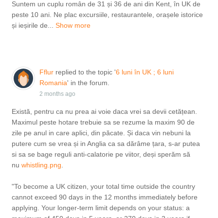
Suntem un cuplu român de 31 și 36 de ani din Kent, în UK de
peste 10 ani. Ne plac excursiile, restaurantele, orașele istorice
și ieșirile de...
Show more
Fflur
replied to the topic '
6 luni în UK ; 6 luni
Romania
' in the forum.
2 months ago
Există, pentru ca nu prea ai voie daca vrei sa devii cetățean.
Maximul peste hotare trebuie sa se rezume la maxim 90 de
zile pe anul in care aplici, din păcate. Și daca vin nebuni la
putere cum se vrea și in Anglia ca sa dărâme țara, s-ar putea
si sa se bage reguli anti-calatorie pe viitor, deși sperăm să
nu
whistling.png
​​​​​​.
"To become a UK citizen, your total time outside the country
cannot exceed 90 days in the 12 months immediately before
applying. Your longer-term limit depends on your status: a