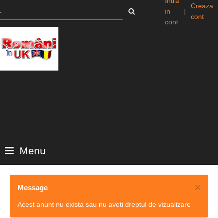
Intra
Creaza
in
|
cont
cont
Menu
×
Message
Acest anunt nu exista sau nu aveti dreptul de vizualizare