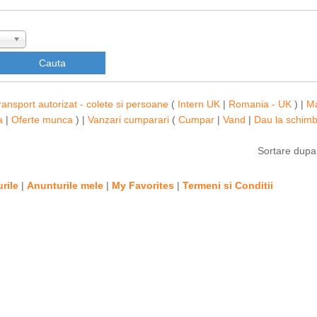
ransport autorizat - colete si persoane
(
Intern UK
|
Romania - UK
) |
M
a
|
Oferte munca
) |
Vanzari cumparari
(
Cumpar
|
Vand
|
Dau la schim
Sortare dup
rile
|
Anunturile mele
|
My Favorites
|
Termeni si Conditii