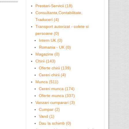
Prestari-Servicii (18)
Consultanta,Contabilitate,
..
Asigurări auto/Accidente/An ...
Traduceri (4)
Transport autorizat - colete si
persoane (0)
Intern UK (0)
Romania - UK (0)
Magazine (0)
Chirii (143)
Oferte chirii (139)
Cereri chirii (4)
Munca (511)
Calificări în AAT și ACCA cu ...
Cereri munca (174)
Oferte munca (337)
Vanzari cumparari (3)
Cumpar (2)
Vand (1)
Dau la schimb (0)