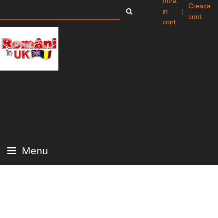
Intra
Creaza
in
|
cont
cont
Menu