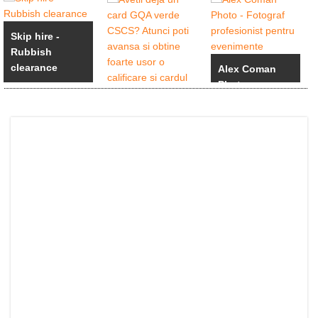
Skip hire -
Rubbish
clearance
Alex Coman
Photo -
Fotograf ...
Avetii deja un
card GQA
verde ...