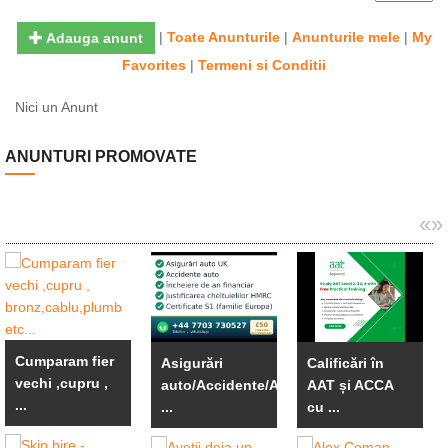
|
Toate Anunturile
|
Anunturile mele
|
My
Adauga anunt
Favorites
|
Termeni si Conditii
Nici un Anunt
ANUNTURI PROMOVATE
«
»
Cumparam fier
Asigurări
Calificări în
vechi ,cupru ,
auto/Accidente/An
AAT și ACCA
...
...
cu ...