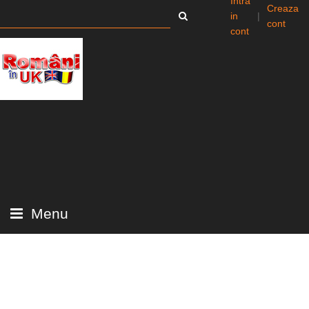
Intra
Creaza
in
|
cont
cont
Menu