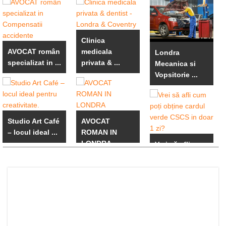
Clinica
AVOCAT român
medicala
Londra
specializat in ...
privata & ...
Mecanica si
Vopsitorie ...
Studio Art Café
AVOCAT
– locul ideal ...
ROMAN IN
LONDRA
Vrei să afli cum
poți obține ...