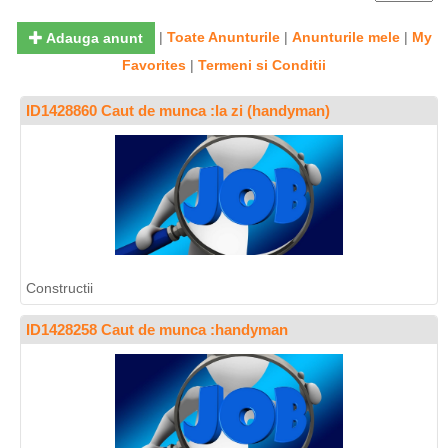
|
Toate Anunturile
|
Anunturile mele
|
My
Adauga anunt
Favorites
|
Termeni si Conditii
ID1428860 Caut de munca :la zi (handyman)
Constructii
ID1428258 Caut de munca :handyman