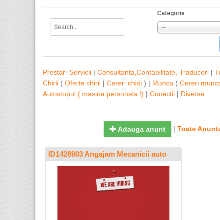
Categorie
--
Prestari-Servicii
|
Consultanta,Contabilitate, Traduceri
|
T
Chirii
(
Oferte chirii
|
Cereri chirii
) |
Munca
(
Cereri munc
Autostopul ( masina personala !)
|
Conectii
|
Diverse
|
Toate Anuntu
Adauga anunt
ID1428903 Angajam Mecanicii auto