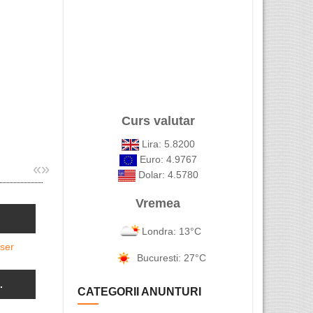
Curs valutar
Lira: 5.8200
Euro: 4.9767
«
»
Dolar: 4.5780
Vremea
Cursuri Level 2 acreditate ...
Londra: 13°C
Ai cardul 
Bucuresti: 27°C
.
Alex Coman Photo - Fotograf ...
CATEGORII ANUNTURI