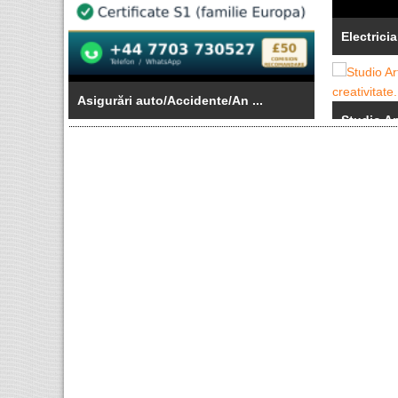
Electrician
Asigurări auto/Accidente/An ...
Studio Art