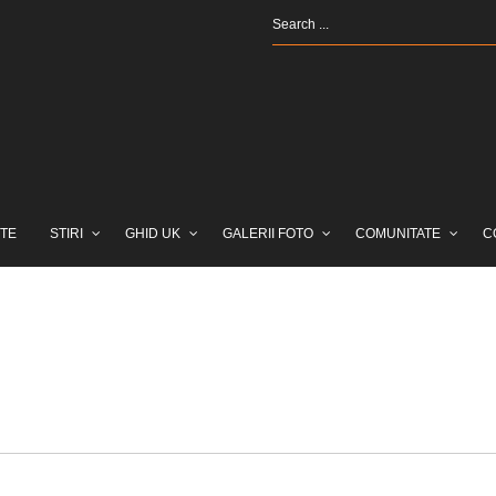
TE
STIRI
GHID UK
GALERII FOTO
COMUNITATE
C