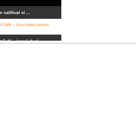
 calificat si ...
 Café – locul ideal ...