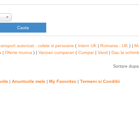
ransport autorizat - colete si persoane
(
Intern UK
|
Romania - UK
) |
M
a
|
Oferte munca
) |
Vanzari cumparari
(
Cumpar
|
Vand
|
Dau la schim
Sortare dup
rile
|
Anunturile mele
|
My Favorites
|
Termeni si Conditii