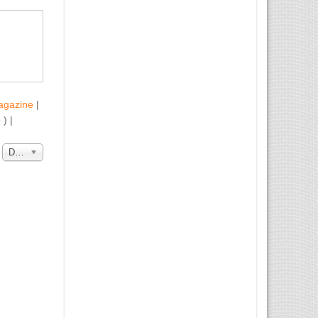
agazine
|
b
) |
a
Data