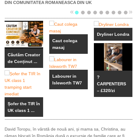
DIN COMUNITATEA ROMANEASCA DIN UK
«
»
Dryliner Londra
Caut colega
masaj
Căutăm Creator
de Conținut ...
Labourer in
?
Isleworth TW7
CARPENTERS
– £320/zi
Șofer the TIR în
UK class 1 ...
David Toropu, în vârstă de nouă ani, și mama sa, Christina, au
rămas blocați în România după o excursie de familie care ar fi