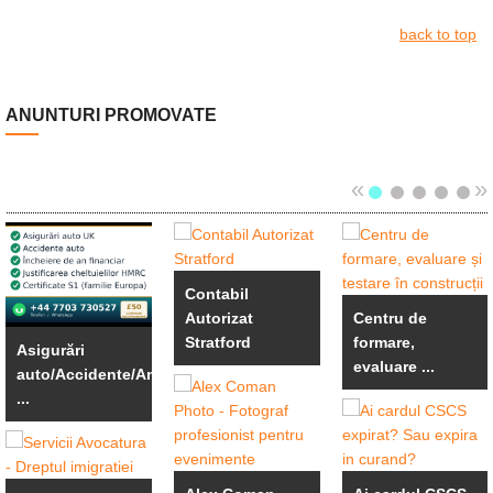
back to top
ANUNTURI PROMOVATE
«
»
Contabil
Autorizat
Centru de
Stratford
formare,
Asigurări
evaluare ...
auto/Accidente/An
...