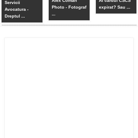
Alex Coman
Ai cardul CSCS
Servicii
Photo - Fotograf
expirat? Sau ...
Avocatura -
...
Dreptul ...