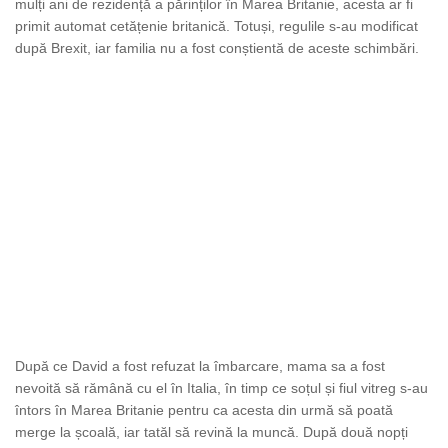
mulți ani de rezidență a părinților în Marea Britanie, acesta ar fi
primit automat cetățenie britanică. Totuși, regulile s-au modificat
după Brexit, iar familia nu a fost conștientă de aceste schimbări.
După ce David a fost refuzat la îmbarcare, mama sa a fost
nevoită să rămână cu el în Italia, în timp ce soțul și fiul vitreg s-au
întors în Marea Britanie pentru ca acesta din urmă să poată
merge la școală, iar tatăl să revină la muncă. După două nopți