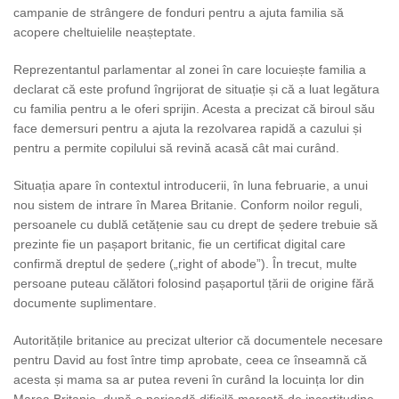
campanie de strângere de fonduri pentru a ajuta familia să
acopere cheltuielile neașteptate.
Reprezentantul parlamentar al zonei în care locuiește familia a
declarat că este profund îngrijorat de situație și că a luat legătura
cu familia pentru a le oferi sprijin. Acesta a precizat că biroul său
face demersuri pentru a ajuta la rezolvarea rapidă a cazului și
pentru a permite copilului să revină acasă cât mai curând.
Situația apare în contextul introducerii, în luna februarie, a unui
nou sistem de intrare în Marea Britanie. Conform noilor reguli,
persoanele cu dublă cetățenie sau cu drept de ședere trebuie să
prezinte fie un pașaport britanic, fie un certificat digital care
confirmă dreptul de ședere („right of abode”). În trecut, multe
persoane puteau călători folosind pașaportul țării de origine fără
documente suplimentare.
Autoritățile britanice au precizat ulterior că documentele necesare
pentru David au fost între timp aprobate, ceea ce înseamnă că
acesta și mama sa ar putea reveni în curând la locuința lor din
Marea Britanie, după o perioadă dificilă marcată de incertitudine,