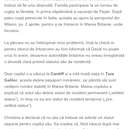
trebuit să fie una obișnuită. Familia participase la un turneu de
rugby la Veneția, în prima săptămână a vacanței de Paște. După
patru nopți petrecute în Italia, aceștia au ajuns la aeroportul din
Milano, joi, 2 aprilie, pentru a se întoarce în Marea Britanie, unde
locuiesc.
La plecare nu au întâmpinat nicio problemă, însă la check-in
pentru zborul de întoarcere au fost informați că David nu poate
urca în avion, deoarece autoritățile britanice nu aveau înregistrată
o dovadă clară privind statutul său de rezidență.
Deși copilul s-a născut la
Cardiff
și a trăit toată viața în
Țara
Galilor
, acesta deține pașaport românesc, iar părinții săi sunt
cetățeni români stabiliți în Marea Britanie. Mama copilului a
explicat că soțul său deține statut de rezident permanent („settled
status”), în timp ce ea are statut de rezident temporar („pre-
settled status”).
Christina a declarat că nu știa că trebuie să solicite un statut
separat pentru copilul său. Ea credea că, fiind născut după mai