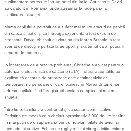
suplimentare petrecute într-un hotel din Italia, Christina și David
au călătorit în România, unde au rămas la rude până la
clarificarea situației.
Mama copilului a povestit că a suferit mai multe atacuri de panică
din cauza situației și că întreaga experiență a fost extrem de
stresantă. David, obișnuit cu viața sa din Marea Britanie, a fost
speriat de discuțiile purtate la aeroport și s-a temut că ar putea fi
separat de mama sa.
În încercarea de a rezolva problema, Christina a aplicat pentru o
autorizație electronică de călătorie (ETA). Totuși, autoritățile au
explicat că acest tip de autorizație este destinat vizitelor
temporare, nu persoanelor care locuiesc în Marea Britanie, iar
adresa copilului fiind înregistrată acolo a complicat și mai mult
situația.
Între timp, familia s-a confruntat și cu costuri semnificative.
Christina estimează că a cheltuit aproximativ 2.000 de lire sterline
în mai puțin de o săptămână pentru hoteluri, bilete de avion și
taxe administrative. Echipa de rugby a fiului vitreg a inițiat chiar o