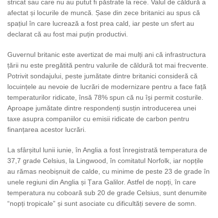
stricat sau care nu au putut fi păstrate la rece. Valul de căldură a
afectat și locurile de muncă. Șase din zece britanici au spus că
spațiul în care lucrează a fost prea cald, iar peste un sfert au
declarat că au fost mai puțin productivi.
Guvernul britanic este avertizat de mai mulți ani că infrastructura
țării nu este pregătită pentru valurile de căldură tot mai frecvente.
Potrivit sondajului, peste jumătate dintre britanici consideră că
locuințele au nevoie de lucrări de modernizare pentru a face față
temperaturilor ridicate, însă 78% spun că nu își permit costurile.
Aproape jumătate dintre respondenți susțin introducerea unei
taxe asupra companiilor cu emisii ridicate de carbon pentru
finanțarea acestor lucrări.
La sfârșitul lunii iunie, în Anglia a fost înregistrată temperatura de
37,7 grade Celsius, la Lingwood, în comitatul Norfolk, iar nopțile
au rămas neobișnuit de calde, cu minime de peste 23 de grade în
unele regiuni din Anglia și Țara Galilor. Astfel de nopți, în care
temperatura nu coboară sub 20 de grade Celsius, sunt denumite
“nopți tropicale” și sunt asociate cu dificultăți severe de somn.