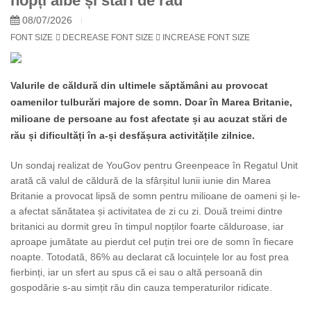
nopți albe și stări de rău
08/07/2026
FONT SIZE
DECREASE FONT SIZE
INCREASE FONT SIZE
Valurile de căldură din ultimele săptămâni au provocat
oamenilor tulburări majore de somn. Doar în Marea Britanie,
milioane de persoane au fost afectate și au acuzat stări de
rău și dificultăți în a-și desfășura activitățile zilnice.
Un sondaj realizat de YouGov pentru Greenpeace în Regatul Unit
arată că valul de căldură de la sfârșitul lunii iunie din Marea
Britanie a provocat lipsă de somn pentru milioane de oameni și le-
a afectat sănătatea și activitatea de zi cu zi. Două treimi dintre
britanici au dormit greu în timpul nopților foarte călduroase, iar
aproape jumătate au pierdut cel puțin trei ore de somn în fiecare
noapte. Totodată, 86% au declarat că locuințele lor au fost prea
fierbinți, iar un sfert au spus că ei sau o altă persoană din
gospodărie s-au simțit rău din cauza temperaturilor ridicate.