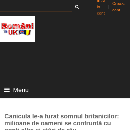
Intra
Creaza
in
|
cont
cont
Menu
Canicula le-a furat somnul britanicilor:
milioane de oameni se confruntă cu