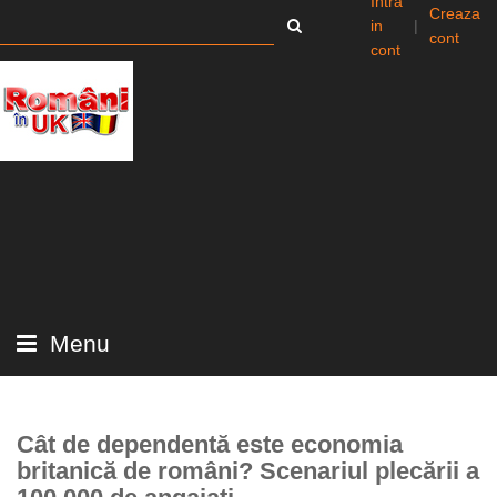
Intra
Creaza
in
|
cont
cont
Menu
Cât de dependentă este economia
britanică de români? Scenariul plecării a