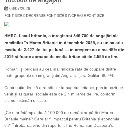
100.000 de angajați
08/07/2026
FONT SIZE
DECREASE FONT SIZE
INCREASE FONT SIZE
HMRC, fiscul britanic, a înregistrat 349.700 de angajări ale
românilor în Marea Britanie în decembrie 2025, cu un salariu
mediu de 2.427 de lire pe lună — în creştere cu circa 45% din
2019 şi foarte aproape de media britanică de 2.555 de lire.
Românii şi bulgarii au cea mai ridicată rată de ocupare dintre
toate grupurile de imigranţi din Anglia şi Ţara Galilor: 80,4%
Contribuţia directă a românilor la bugetul britanic, prin impozit pe
venit şi asigurări sociale este de 2,4 miliarde de lire, conform
ultimei estimări oficiale.
„Ce s-ar întâmpla dacă 100.000 de români ar părăsi Marea
Britanie mâine? Care ar fi impactul pentru Britania şi economia
ei?" Întrebarea vine din raportul „The Romanian Diaspora's