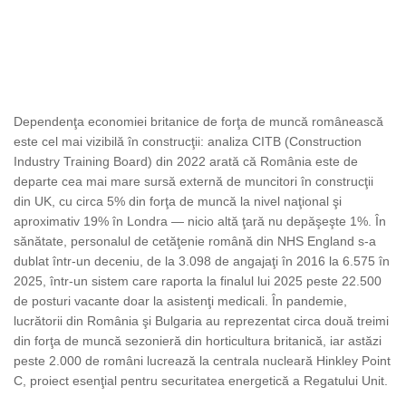
Dependenţa economiei britanice de forţa de muncă românească
este cel mai vizibilă în construcţii: analiza CITB (Construction
Industry Training Board) din 2022 arată că România este de
departe cea mai mare sursă externă de muncitori în construcţii
din UK, cu circa 5% din forţa de muncă la nivel naţional şi
aproximativ 19% în Londra — nicio altă ţară nu depăşeşte 1%. În
sănătate, personalul de cetăţenie română din NHS England s-a
dublat într-un deceniu, de la 3.098 de angajaţi în 2016 la 6.575 în
2025, într-un sistem care raporta la finalul lui 2025 peste 22.500
de posturi vacante doar la asistenţi medicali. În pandemie,
lucrătorii din România şi Bulgaria au reprezentat circa două treimi
din forţa de muncă sezonieră din horticultura britanică, iar astăzi
peste 2.000 de români lucrează la centrala nucleară Hinkley Point
C, proiect esenţial pentru securitatea energetică a Regatului Unit.