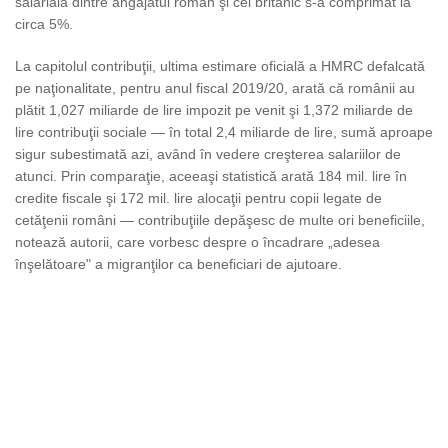
salarială dintre angajatul român şi cel britanic s-a comprimat la
circa 5%.
La capitolul contribuţii, ultima estimare oficială a HMRC defalcată
pe naţionalitate, pentru anul fiscal 2019/20, arată că românii au
plătit 1,027 miliarde de lire impozit pe venit şi 1,372 miliarde de
lire contribuţii sociale — în total 2,4 miliarde de lire, sumă aproape
sigur subestimată azi, având în vedere creşterea salariilor de
atunci. Prin comparaţie, aceeaşi statistică arată 184 mil. lire în
credite fiscale şi 172 mil. lire alocaţii pentru copii legate de
cetăţenii români — contribuţiile depăşesc de multe ori beneficiile,
notează autorii, care vorbesc despre o încadrare „adesea
înşelătoare" a migranţilor ca beneficiari de ajutoare.