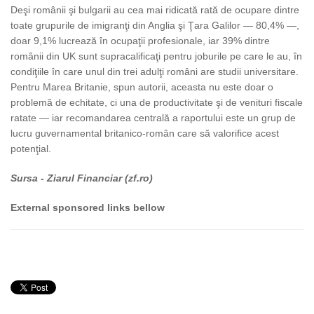
Deşi românii şi bulgarii au cea mai ridicată rată de ocupare dintre
toate grupurile de imigranţi din Anglia şi Ţara Galilor — 80,4% —,
doar 9,1% lucrează în ocupaţii profesionale, iar 39% dintre
românii din UK sunt supracalificaţi pentru joburile pe care le au, în
condiţiile în care unul din trei adulţi români are studii universitare.
Pentru Marea Britanie, spun autorii, aceasta nu este doar o
problemă de echitate, ci una de productivitate şi de venituri fiscale
ratate — iar recomandarea centrală a raportului este un grup de
lucru guvernamental britanico-român care să valorifice acest
potenţial.
Sursa - Ziarul Financiar (zf.ro)
External sponsored links bellow