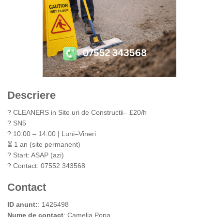
Descriere
? CLEANERS in Site uri de Constructii– £20/h
? SN5
? 10:00 – 14:00 | Luni–Vineri
⏳ 1 an (site permanent)
? Start: ASAP (azi)
? Contact: 07552 343568
Contact
ID anunt:
: 1426498
Nume de contact
: Camelia Popa