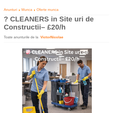
Anunturi
Munca
Oferte munca
? CLEANERS in Site uri de
Constructii– £20/h
Toate anunturile de la
VictorNicolae