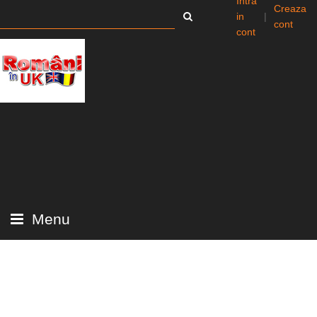
Intra
Creaza
in
|
cont
cont
Menu