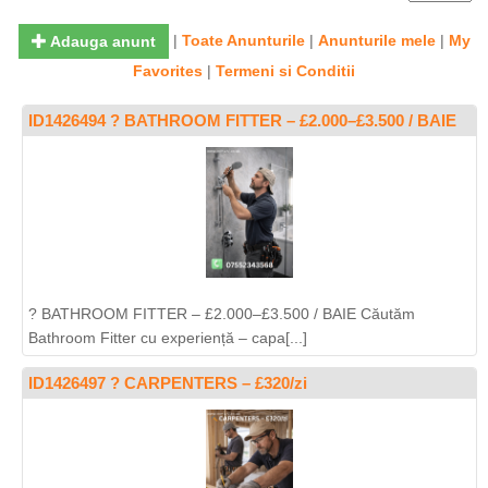
|
Toate Anunturile
|
Anunturile mele
|
My
Adauga anunt
Favorites
|
Termeni si Conditii
ID1426494 ? BATHROOM FITTER – £2.000–£3.500 / BAIE
? BATHROOM FITTER – £2.000–£3.500 / BAIE Căutăm
Bathroom Fitter cu experiență – capa[...]
ID1426497 ? CARPENTERS – £320/zi