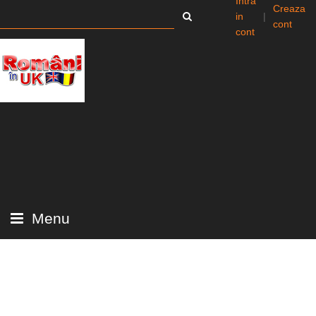
Intra
Creaza
in
|
cont
cont
Menu