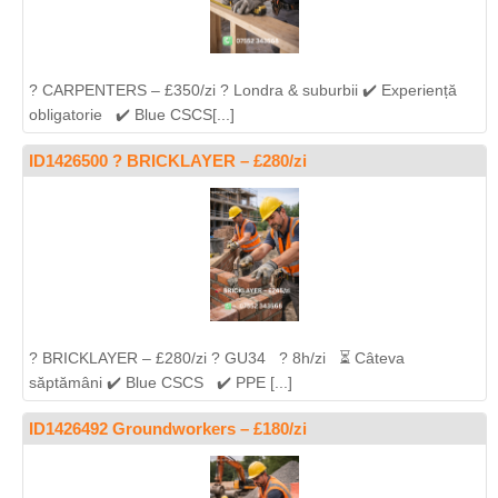
? CARPENTERS – £350/zi ? Londra & suburbii ✔️ Experiență
obligatorie ✔️ Blue CSCS[...]
ID1426500 ? BRICKLAYER – £280/zi
? BRICKLAYER – £280/zi ? GU34 ? 8h/zi ⏳ Câteva
săptămâni ✔️ Blue CSCS ✔️ PPE [...]
ID1426492 Groundworkers – £180/zi