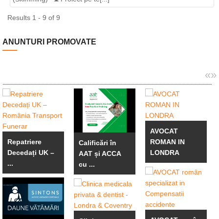
Results 1 - 9 of 9
ANUNTURI PROMOVATE
«
»
AVOCAT
Repatriere
ROMAN IN
Calificări în
Decedați UK –
LONDRA
AAT și ACCA
...
cu ...