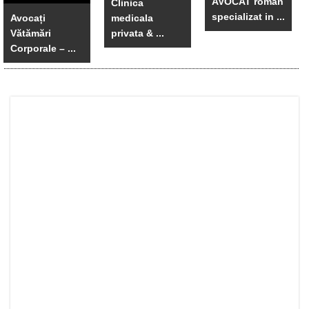
AVOCAT român
Clinica
specializat in ...
Avocați
medicala
Vătămări
privata & ...
Corporale – ...