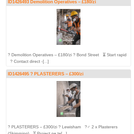
ID1426493 Demolition Operatives – £180/zi
? Demolition Operatives – £180/zi ? Bond Street ⏳ Start rapid
? Contact direct -[...]
ID1426495 ? PLASTERERS – £300/zi
? PLASTERERS – £300/zi ? Lewisham ?‍♂️ 2 x Plasterers
(Skimming) ⏳ Proiect pe te[...]