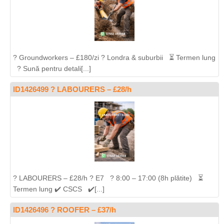
? Groundworkers – £180/zi ? Londra & suburbii ⏳ Termen lung
? Sună pentru detali[...]
ID1426499 ? LABOURERS – £28/h
? LABOURERS – £28/h ? E7 ? 8:00 – 17:00 (8h plătite) ⏳
Termen lung ✔️ CSCS ✔️[...]
ID1426496 ? ROOFER – £37/h