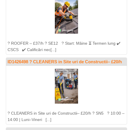
? ROOFER – £37/h ? SE12 ? Start: Mâine ⏳ Termen lung ✔️
CSCS ✔️ Calificări nec[...]
ID1426498 ? CLEANERS in Site uri de Constructii– £20/h
? CLEANERS in Site uri de Constructii– £20/h ? SN5 ? 10:00 –
14:00 | Luni–Vineri [...]