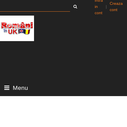
Intra
Creaza
in
|
cont
cont
Menu