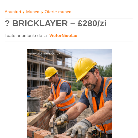
Anunturi
Munca
Oferte munca
? BRICKLAYER – £280/zi
Toate anunturile de la
VictorNicolae