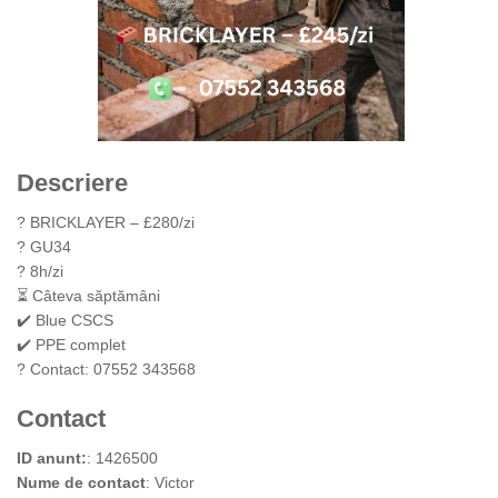
Descriere
? BRICKLAYER – £280/zi
? GU34
? 8h/zi
⏳ Câteva săptămâni
✔️ Blue CSCS
✔️ PPE complet
? Contact: 07552 343568
Contact
ID anunt:
: 1426500
Nume de contact
: Victor