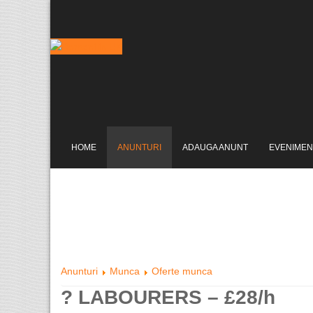
HOME
ANUNTURI
ADAUGA ANUNT
EVENIMEN
Anunturi
Munca
Oferte munca
? LABOURERS – £28/h