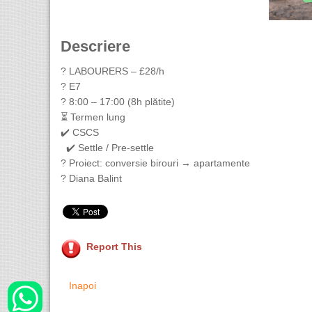
Descriere
? LABOURERS – £28/h
? E7
? 8:00 – 17:00 (8h plătite)
⏳ Termen lung
✔️ CSCS
✔️ Settle / Pre-settle
? Proiect: conversie birouri → apartamente
? Diana Balint
Report This
Inapoi