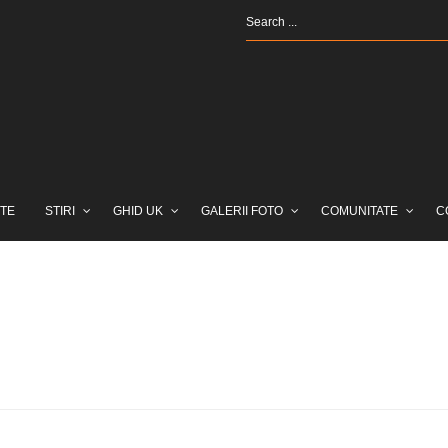
TE
STIRI
GHID UK
GALERII FOTO
COMUNITATE
C