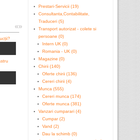
Prestari-Servicii (19)
Consultanta,Contabilitate,
Traduceri (5)
«
»
Transport autorizat - colete si
persoane (0)
Intern UK (0)
Servicii Avocatura - Dreptul ...
Romania - UK (0)
Magazine (0)
Chirii (140)
Cursuri Level 2 acreditate ...
Oferte chirii (136)
Cereri chirii (4)
Munca (555)
Cereri munca (174)
Calificări 
Oferte munca (381)
Vanzari cumparari (4)
Cumpar (2)
Vand (2)
APOSTILA 
Dau la schimb (0)