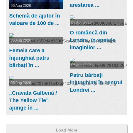
arestarea ...
06 Aug 2026
Schemă de ajutor în
valoare de 100 de ...
06 Aug 2026
O româncă din
Londra, în spatele
06 Aug 2026
imaginilor ...
Femeia care a
înjunghiat patru
bărbați în ...
05 Aug 2026
Patru bărbați
înjunghiați în centrul
05 Aug 2026
Londrei ...
„Cravata Galbenă /
The Yellow Tie”
ajunge în ...
Load More