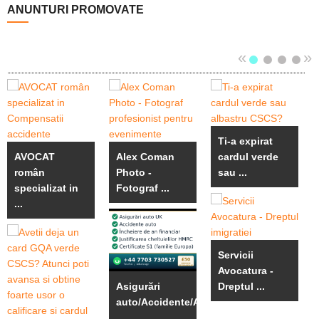
ANUNTURI PROMOVATE
«
»
Ti-a expirat
AVOCAT
Alex Coman
cardul verde
român
Photo -
sau ...
specializat in
Fotograf ...
...
Servicii
Avocatura -
Asigurări
Dreptul ...
auto/Accidente/An
...