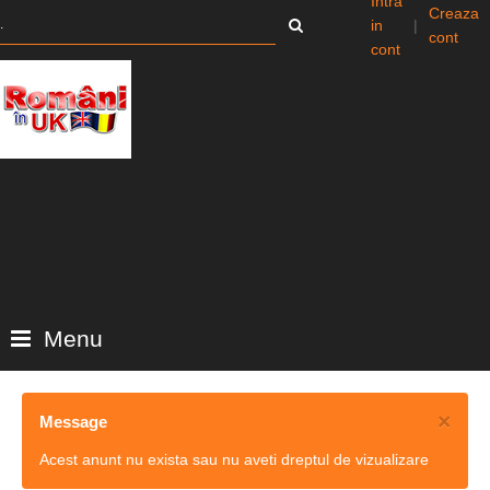
Intra
Creaza
in
|
cont
cont
Menu
×
Message
Acest anunt nu exista sau nu aveti dreptul de vizualizare