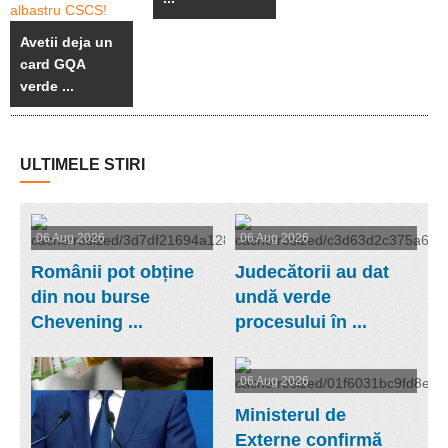
Avetii deja un
card GQA
verde ...
ULTIMELE STIRI
06 Aug 2026
06 Aug 2026
Românii pot obține
Judecătorii au dat
din nou burse
undă verde
Chevening ...
procesului în ...
06 Aug 2026
Ministerul de
Externe confirmă