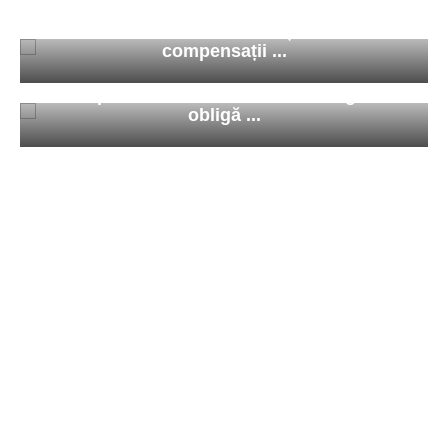
Remus Robu Solicitors obține din nou
compensații ...
Eclipsa totală de Soare din 12 august
obligă ...