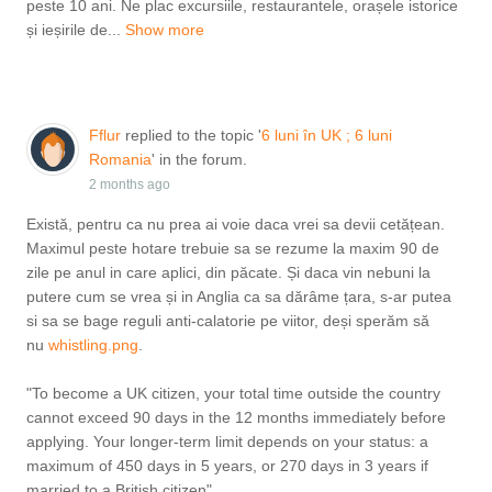
peste 10 ani. Ne plac excursiile, restaurantele, orașele istorice
și ieșirile de...
Show more
Fflur
replied to the topic '
6 luni în UK ; 6 luni
Romania
' in the forum.
2 months ago
Există, pentru ca nu prea ai voie daca vrei sa devii cetățean.
Maximul peste hotare trebuie sa se rezume la maxim 90 de
zile pe anul in care aplici, din păcate. Și daca vin nebuni la
putere cum se vrea și in Anglia ca sa dărâme țara, s-ar putea
si sa se bage reguli anti-calatorie pe viitor, deși sperăm să
nu
whistling.png
​​​​​​.
"To become a UK citizen, your total time outside the country
cannot exceed 90 days in the 12 months immediately before
applying. Your longer-term limit depends on your status: a
maximum of 450 days in 5 years, or 270 days in 3 years if
married to a British citizen"