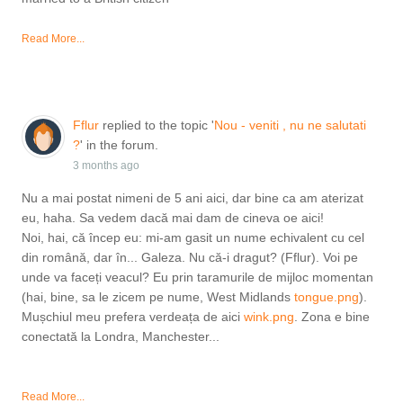
Read More...
Fflur
replied to the topic '
Nou - veniti , nu ne salutati
?
' in the forum.
3 months ago
Nu a mai postat nimeni de 5 ani aici, dar bine ca am aterizat
eu, haha. Sa vedem dacă mai dam de cineva oe aici!
Noi, hai, că încep eu: mi-am gasit un nume echivalent cu cel
din română, dar în... Galeza. Nu că-i dragut? (Fflur). Voi pe
unde va faceți veacul? Eu prin taramurile de mijloc momentan
(hai, bine, sa le zicem pe nume, West Midlands
tongue.png
).
Mușchiul meu prefera verdeața de aici
wink.png
. Zona e bine
conectată la Londra, Manchester...
Read More...