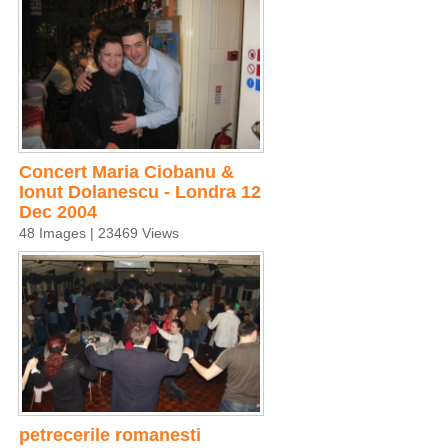
Concert Maria Ciobanu &
Ionut Dolanescu - Londra 12
Dec 2004
48 Images | 23469 Views
petrecerile romanesti