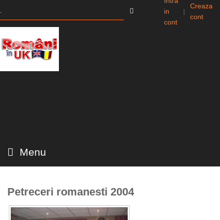
Intra
Creaza
in
|
cont
cont
Menu
Petreceri romanesti 2004