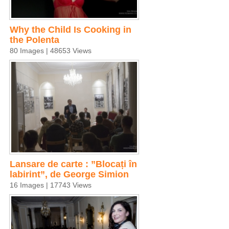
Why the Child Is Cooking in
the Polenta
80 Images | 48653 Views
Lansare de carte : ”Blocați în
labirint”, de George Simion
16 Images | 17743 Views