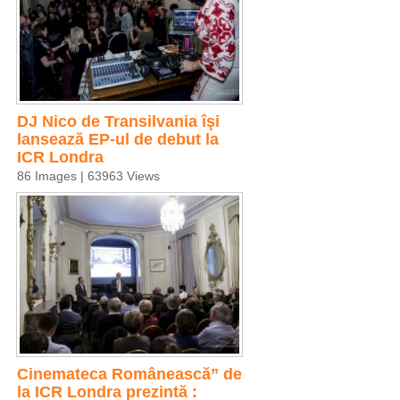
DJ Nico de Transilvania îşi
lansează EP-ul de debut la
ICR Londra
86 Images | 63963 Views
Cinemateca Românească” de
la ICR Londra prezintă :