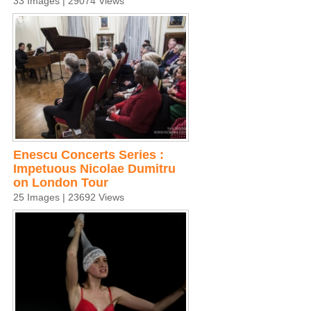
33 Images | 29074 Views
Enescu Concerts Series :
Impetuous Nicolae Dumitru
on London Tour
25 Images | 23692 Views