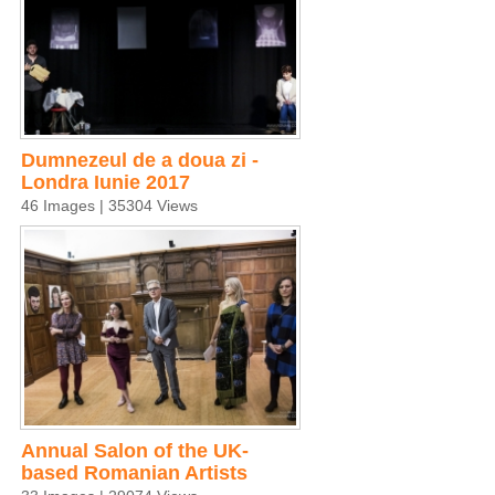
Dumnezeul de a doua zi -
Londra Iunie 2017
46 Images | 35304 Views
Annual Salon of the UK-
based Romanian Artists