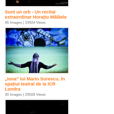
Sunt un orb - Un recital
extraordinar Horațiu Mălăele
45 Images | 33924 Views
„Iona” lui Marin Sorescu, în
spațiul teatral de la ICR
Londra
30 Images | 29508 Views