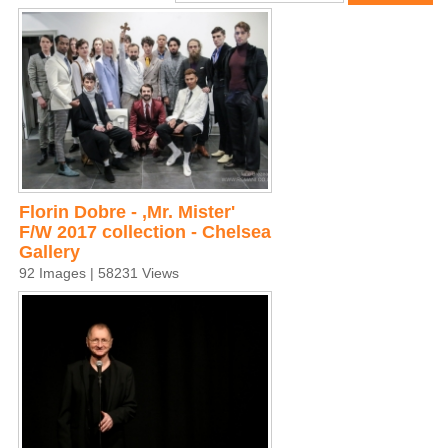
Florin Dobre - ,Mr. Mister'
F/W 2017 collection - Chelsea
Gallery
92 Images | 58231 Views