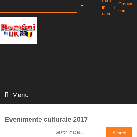
Intra
Creaza
in
|
cont
cont
Menu
Evenimente culturale 2017