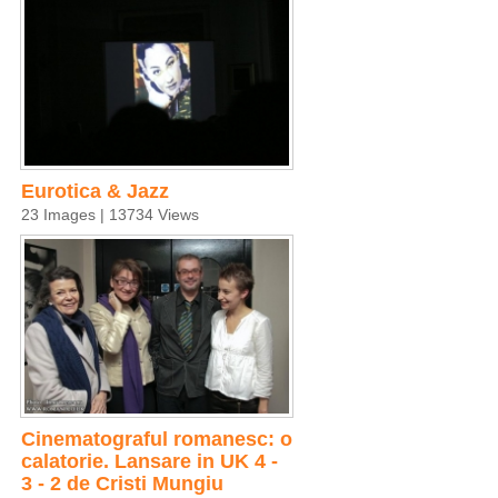
Eurotica & Jazz
23 Images | 13734 Views
Cinematograful romanesc: o
calatorie. Lansare in UK 4 -
3 - 2 de Cristi Mungiu