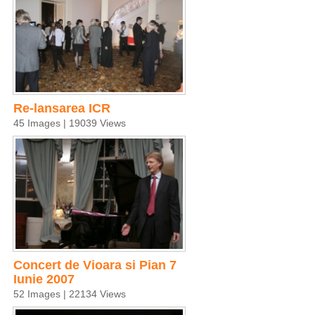
Re-lansarea ICR
45 Images | 19039 Views
Concert de Vioara si Pian 7
Iunie 2007
52 Images | 22134 Views