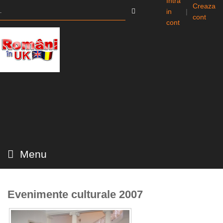
Intra
Creaza
in
|
cont
cont
Menu
Evenimente culturale 2007