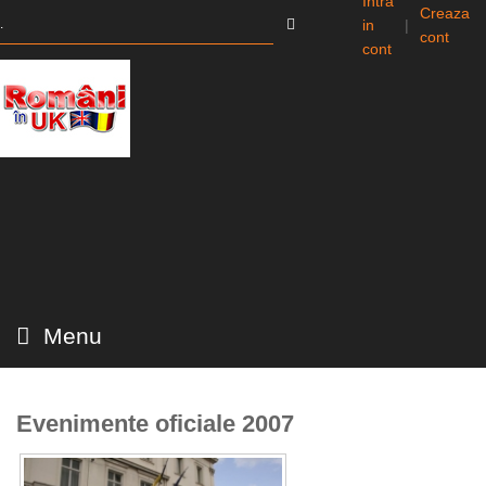
Intra
Creaza
in
|
cont
cont
Menu
Evenimente oficiale 2007