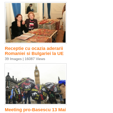
Receptie cu ocazia aderarii
Romaniei si Bulgariei la UE
39 Images | 16087 Views
Meeting pro-Basescu 13 Mai