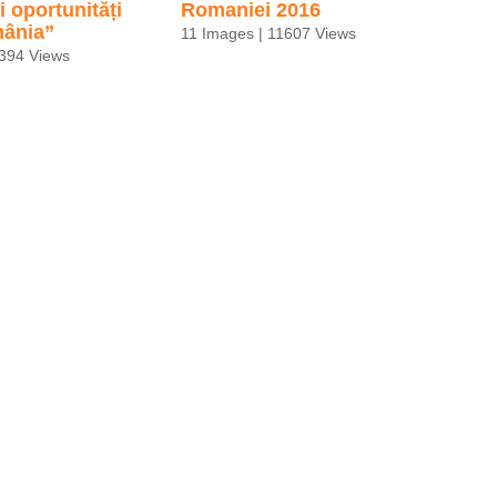
i oportunități
Romaniei 2016
mânia”
11 Images | 11607 Views
6394 Views