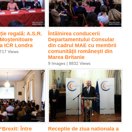
ie regală: A.S.R.
Ȋntâlnirea conducerii
 Moştenitoare
Departamentului Consular
la ICR Londra
din cadrul MAE cu membrii
comunităţii româneşti din
4717 Views
Marea Britanie
9 Images | 8832 Views
“Brexit: Între
Receptie de ziua nationala a