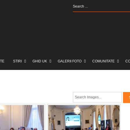
TE
STIRI
GHID UK
GALERII FOTO
COMUNITATE
C