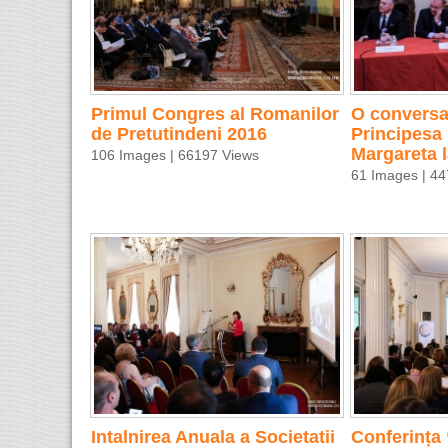
Primul Congres al Romanilor
O conversaț
de Pretutindeni 2016
Principesa
Margareta 
106 Images | 66197 Views
61 Images | 4
Intalnirea Anuala a Societatii
Conferința 